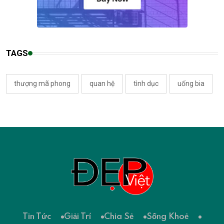
TAGS
thượng mã phong
quan hệ
tình dục
uống bia
Tin Tức
Giải Trí
Chia Sẻ
Sống Khoẻ