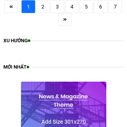
1
2
3
4
5
6
7
XU HƯỚNG
MỚI NHẤT