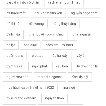
vai diễn nhiều số phận
cách em một milimet
rơi nước mắt
đau khổ vì tình yêu
nguyễn ngọc phát
đỗ thị hà
viết vương
nông thúy hằng
đình hiếu
chế nguyễn quỳnh châu
phát nguyễn
đà lạt
ảnh cưới
cách em 1 milimet
quần jeans
croptop
áo hai dây
váy ôm
đầm trễ vai
ngọc phát
cầu hôn
tổ chức hôn lễ
người một nhà
eternal elegance
đầm dạ hội
hoa hậu hòa bình việt nam 2022
mái ngố
miss grand vietnam
nguyên thảo