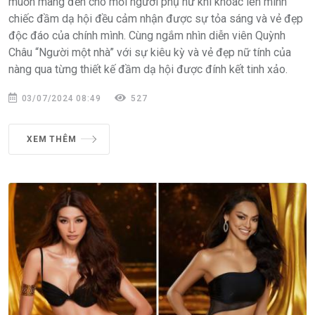
muốn mang đến cho mỗi người phụ nữ khi khoác lên mình
chiếc đầm dạ hội đều cảm nhận được sự tỏa sáng và vẻ đẹp
độc đáo của chính mình. Cùng ngắm nhìn diễn viên Quỳnh
Châu “Người một nhà” với sự kiêu kỳ và vẻ đẹp nữ tính của
nàng qua từng thiết kế đầm dạ hội được đính kết tinh xảo.
03/07/2024 08:49
527
XEM THÊM