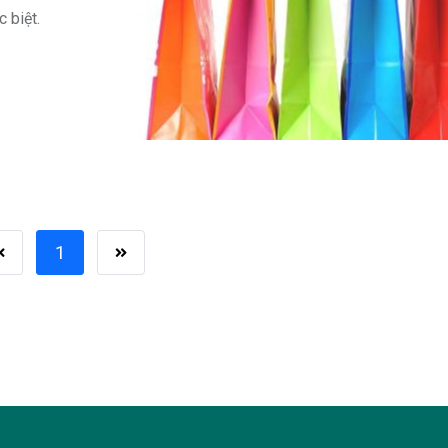
 biệt.
1