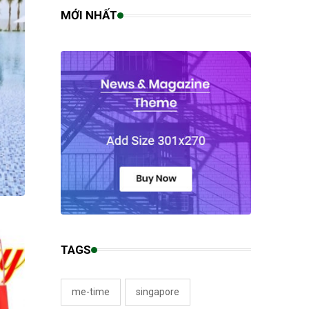
MỚI NHẤT
TAGS
me-time
singapore