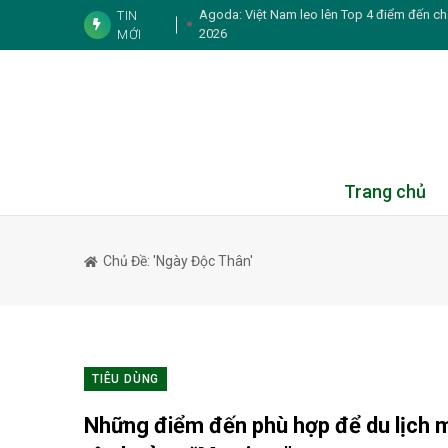
Agoda: Việt Nam leo lên Top 4 điểm đến ch
TIN
2026
MỚI
7 sự thật về chứng đổ
Booking.com khơi nguồn cảm hứng du lịch 
cà phê
Duniverse “chơi lớn” mời hai nàng hậ
5 thói quen k
Trang chủ
6 nguyên tắc ăn uố
Chủ Đề: 'ngày Độc Thân'
5 dấu hiệu cho thấy cơ thể đ
Tình bạn của NSND 
3 gương mặt cùng tên Phương Oanh
TIÊU DÙNG
Trại hè Burst Outta Box 2026: Nơi tr
Những điểm đến phù hợp để du lịch 