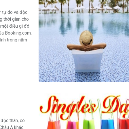
ự tự do và độc
g thời gian cho
 một điều gì đó
của Booking.com,
ình trong năm
 độc thân, có
Châu Á khác.