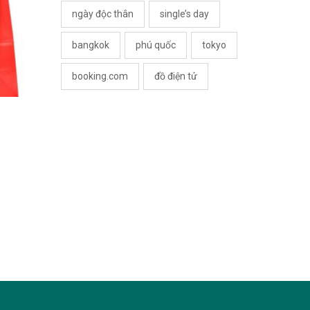
ngày độc thân
single’s day
bangkok
phú quốc
tokyo
booking.com
đồ điện tử