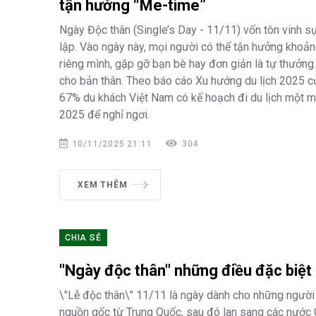
tận hưởng “Me-time”
Ngày Độc thân (Single’s Day - 11/11) vốn tôn vinh s
lập. Vào ngày này, mọi người có thể tận hưởng khoản
riêng mình, gặp gỡ bạn bè hay đơn giản là tự thưởng
cho bản thân. Theo báo cáo Xu hướng du lịch 2025 
67% du khách Việt Nam có kế hoạch đi du lịch một m
2025 để nghỉ ngơi.
10/11/2025 21:11
304
XEM THÊM
CHIA SẺ
"Ngày độc thân" những điều đặc biệt
\"Lễ độc thân\" 11/11 là ngày dành cho những người
nguồn gốc từ Trung Quốc, sau đó lan sang các nước 