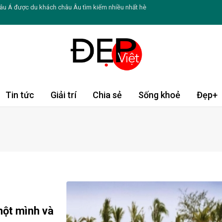
âu Á được du khách châu Âu tìm kiếm nhiều nhất hè
 mồ hôi ban đêm ở phụ nữ mãn kinh
hè cho du khách Việt thông qua trải nghiệm pop-up
u nhà Sen Vàng đi tìm “Chỗ đứng” khó tại bến xe
hiến da ngày càng sạm màu
Tin tức
Giải trí
Chia sẻ
Sống khoẻ
Đẹp+
ng giúp duy trì làn da trẻ lâu
ang thiếu collagen, đừng chủ quan bỏ qua
Hồng Vân và nghệ sĩ Hồng Đào
 ghi dấu ấn ở 3 lĩnh vực hoàn toàn khác nhau
ẻ bứt phá giới hạn và tự tin khẳng định bản thân
một mình và