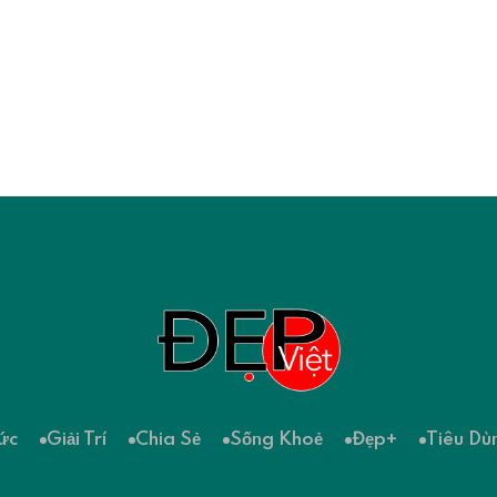
ức
Giải Trí
Chia Sẻ
Sống Khoẻ
Đẹp+
Tiêu Dù