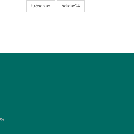
tường san
holiday24
ng