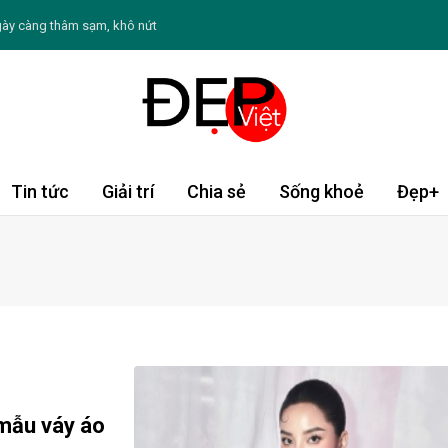
gày càng thâm sạm, khô nứt
để tránh nguy cơ ảnh hưởng sức khỏe
m sóc sức khỏe và làn da đúng cách
i loạt trang phục thanh lịch
 hút đặc biệt trong lòng công chúng
Tin tức
Giải trí
Chia sẻ
Sống khoẻ
Đẹp+
 Chè khoai môn nếp cẩm
ạo thứ sáu ngày 7/8/2026: Song Tử sống động
Tý đón vận may, Thìn cần thận trọng
nên hạn chế ăn đường bổ sung
 mẫu váy áo