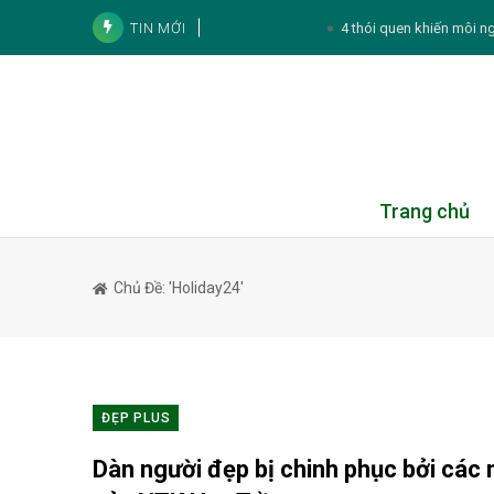
TIN MỚI
4 thói quen khiến môi n
2 bộ phận của cá nên hạn chế ăn 
4 cách sử dụng lá tía tô để chă
Son Ye Jin gây chú ý vớ
Mai Phương Thúy vẫn luôn giữ sức
Trang chủ
Thực đơn hàng ngày:
Chủ Đề: 'Holiday24'
Tử vi cá nhân hàng ngày 12 cung Hoàng Đ
Tử vi 12 con giáp hôm nay 7/8: 
4 lý do phụ nữ mang thai 
ĐẸP PLUS
Dàn người đẹp bị chinh phục bởi các