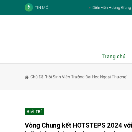
TIN MỚI
Diễn viên Hương Giang k
Noo Phước Thịnh và cách tích lũy tài sản:
Tử vi cá nhân hàng ngày 12 cung Hoàng Đạ
Thực đơn hàng ngày
Tử vi 12 con giáp ngày 8/8/2026: Tý, Mão,
Trang chủ
4 lý do phụ nữ mang thai 
Chủ Đề: 'Hội Sinh Viên Trường Đại Học Ngoại Thương'
4 thói quen khiến môi n
2 bộ phận của cá nên hạn chế ăn 
Muốn để tóc mái đẹp, đ
GIẢI TRÍ
Vòng Chung kết HOTSTEPS 2024 với