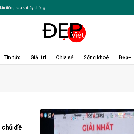
ín tiếng sau khi lấy chồng
 Không ồn ào, ưu tiên những giá trị bền vững
o thứ bảy ngày 8/8/2026: Sư Tử tràn động lực
: Chè hạt sen củ năng
 Dậu tài lộc khởi sắc; Dần, Tỵ cần thận trọng
Tin tức
Giải trí
Chia sẻ
Sống khoẻ
Đẹp+
nên hạn chế ăn đường bổ sung
gày càng thâm sạm, khô nứt
để tránh nguy cơ ảnh hưởng sức khỏe
ừng chỉ chạy theo xu hướng
 chủ đề