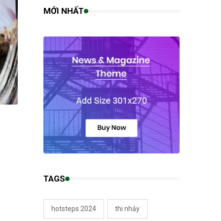
MỚI NHẤT
TAGS
hotsteps 2024
thi nhảy