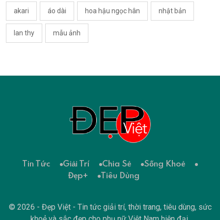
akari
áo dài
hoa hậu ngọc hân
nhật bản
lan thy
mẫu ảnh
Tin Tức
Giải Trí
Chia Sẻ
Sống Khoẻ
Đẹp+
Tiêu Dùng
© 2026 - Đẹp Việt - Tin tức giải trí, thời trang, tiêu dùng, sức
khoẻ và sắc đẹp cho phụ nữ Việt Nam hiện đại.