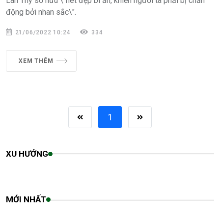
Lan Thy sở hữu \"nét đẹp bí ẩn, khiến người ta phải bị chấn
động bởi nhan sắc\".
21/06/2022 10:24
334
XEM THÊM
1
XU HƯỚNG
MỚI NHẤT