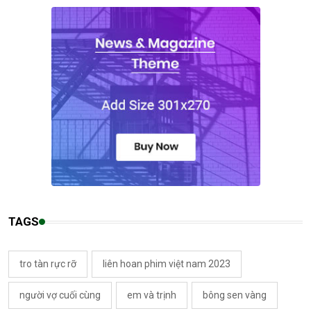
TAGS
tro tàn rực rỡ
liên hoan phim việt nam 2023
người vợ cuối cùng
em và trịnh
bông sen vàng