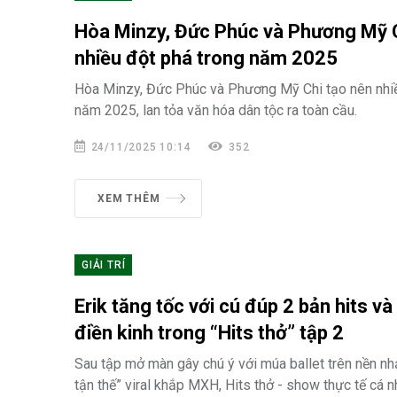
Hòa Minzy, Đức Phúc và Phương Mỹ C
nhiều đột phá trong năm 2025
Hòa Minzy, Đức Phúc và Phương Mỹ Chi tạo nên nhiề
năm 2025, lan tỏa văn hóa dân tộc ra toàn cầu.
24/11/2025 10:14
352
XEM THÊM
GIẢI TRÍ
Erik tăng tốc với cú đúp 2 bản hits và
điền kinh trong “Hits thở” tập 2
Sau tập mở màn gây chú ý với múa ballet trên nền nh
tận thế” viral khắp MXH, Hits thở - show thực tế cá n