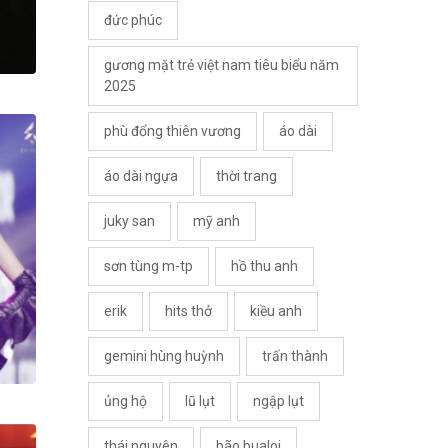
đức phúc
gương mặt trẻ việt nam tiêu biểu năm
2025
phù đổng thiên vương
áo dài
áo dài ngựa
thời trang
juky san
mỹ anh
sơn tùng m-tp
hồ thu anh
erik
hits thở
kiều anh
gemini hùng huỳnh
trấn thành
ủng hộ
lũ lụt
ngập lụt
thái nguyên
bão bualoi