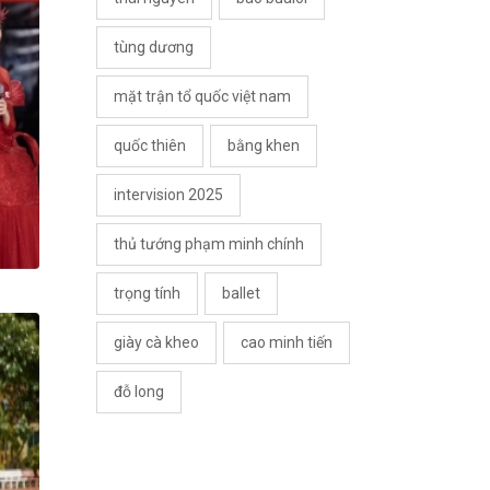
tùng dương
mặt trận tổ quốc việt nam
quốc thiên
bằng khen
intervision 2025
thủ tướng phạm minh chính
trọng tính
ballet
giày cà kheo
cao minh tiến
đỗ long