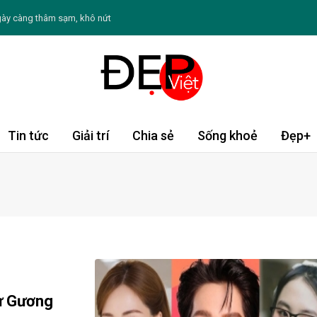
gày càng thâm sạm, khô nứt
để tránh nguy cơ ảnh hưởng sức khỏe
m sóc sức khỏe và làn da đúng cách
i loạt trang phục thanh lịch
 hút đặc biệt trong lòng công chúng
Tin tức
Giải trí
Chia sẻ
Sống khoẻ
Đẹp+
 Chè khoai môn nếp cẩm
ạo thứ sáu ngày 7/8/2026: Song Tử sống động
Tý đón vận may, Thìn cần thận trọng
t phá giới hạn và tự tin khẳng định bản thân
nên hạn chế ăn đường bổ sung
cử Gương