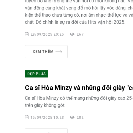
tuyên bố khởi động thế vận hội có một không hai: “
vận động cùng khát vọng đổ mồ hôi lấy vóc dáng, c
kiện thể thao chưa từng có, nơi âm nhạc-thể lực va v
chát. Đó chính là sự ra đời của Hits vận hội 2025.
28/09/2025 20:25
267
XEM THÊM
ĐẸP PLUS
Ca sĩ Hòa Minzy và những đôi giày "
Ca sĩ Hòa Minzy có thể mang những đôi giày cao 25
trên giày không gót.
15/09/2025 10:23
282