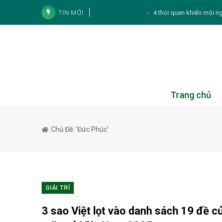
TIN MỚI
4 thói quen khiến môi n
2 bộ phận của cá nên hạn chế ăn 
4 cách sử dụng lá tía tô để chă
Son Ye Jin gây chú ý vớ
Mai Phương Thúy vẫn luôn giữ sức
Trang chủ
Thực đơn hàng ngày:
Chủ Đề: 'đức Phúc'
Tử vi cá nhân hàng ngày 12 cung Hoàng Đ
Tử vi 12 con giáp hôm nay 7/8: 
Trại hè Burst Outta Box 2026: Nơi trẻ bứ
GIẢI TRÍ
4 lý do phụ nữ mang thai 
3 sao Việt lọt vào danh sách 19 đề 