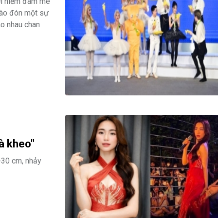
Với niềm đam mê
hào đón một sự
ào nhau chan
cà kheo"
-30 cm, nhảy