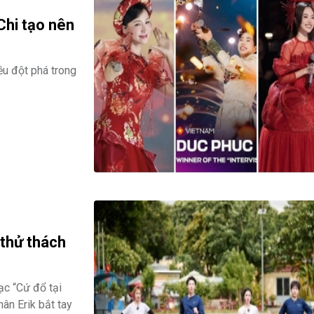
hi tạo nên
u đột phá trong
 thử thách
ạc “Cứ đổ tại
hân Erik bắt tay