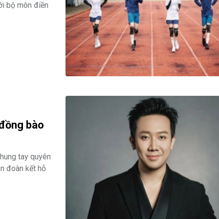
với bộ môn điền
 đồng bào
chung tay quyên
ần đoàn kết hỗ