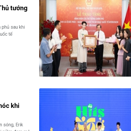
Thủ tướng
 phủ sau khi
uốc tế
hóc khi
n sóng, Erik