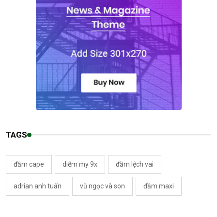
TAGS
đầm cape
diễm my 9x
đầm lệch vai
adrian anh tuấn
vũ ngọc và son
đầm maxi