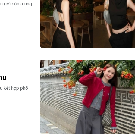
 Pu gợi cảm cùng
hu
ểu kết hợp phổ