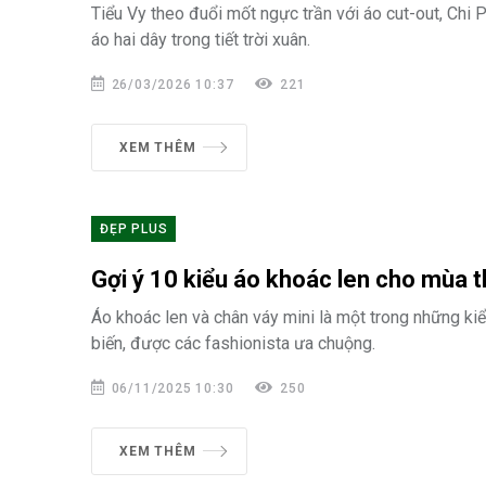
Tiểu Vy theo đuổi mốt ngực trần với áo cut-out, Chi
áo hai dây trong tiết trời xuân.
26/03/2026 10:37
221
XEM THÊM
ĐẸP PLUS
Gợi ý 10 kiểu áo khoác len cho mùa t
Áo khoác len và chân váy mini là một trong những ki
biến, được các fashionista ưa chuộng.
06/11/2025 10:30
250
XEM THÊM