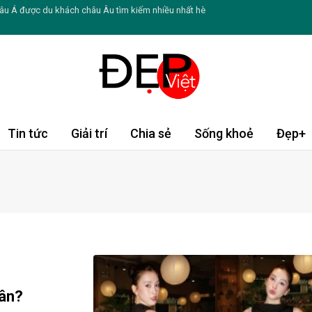
âu Á được du khách châu Âu tìm kiếm nhiều nhất hè
 mồ hôi ban đêm ở phụ nữ mãn kinh
hè cho du khách Việt thông qua trải nghiệm pop-up
u nhà Sen Vàng đi tìm “Chỗ đứng” khó tại bến xe
hiến da ngày càng sạm màu
Tin tức
Giải trí
Chia sẻ
Sống khoẻ
Đẹp+
ng giúp duy trì làn da trẻ lâu
ang thiếu collagen, đừng chủ quan bỏ qua
Hồng Vân và nghệ sĩ Hồng Đào
 ghi dấu ấn ở 3 lĩnh vực hoàn toàn khác nhau
ẻ bứt phá giới hạn và tự tin khẳng định bản thân
uân?