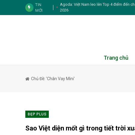
Agoda: Việt Nam leo lên Top 4 điểm đến ch
TIN
2026
MỚI
7 sự thật về chứng đổ
Booking.com khơi nguồn cảm hứng du lịch 
cà phê
Duniverse “chơi lớn” mời hai nàng hậ
5 thói quen k
Trang chủ
6 nguyên tắc ăn uố
Chủ Đề: 'chân Vay Mini'
5 dấu hiệu cho thấy cơ thể đ
Tình bạn của NSND 
3 gương mặt cùng tên Phương Oanh
ĐẸP PLUS
Trại hè Burst Outta Box 2026: Nơi tr
Sao Việt diện mốt gì trong tiết trời x