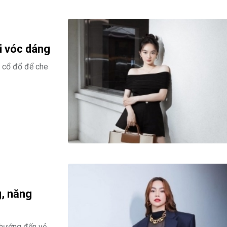
i vóc dáng
m cổ đổ để che
, năng
 hướng đến vẻ