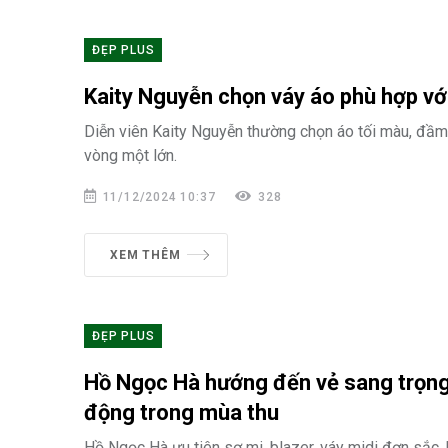
ĐẸP PLUS
Kaity Nguyễn chọn váy áo phù hợp vớ
Diễn viên Kaity Nguyễn thường chọn áo tối màu, đầ
vòng một lớn.
11/12/2024 10:37
328
XEM THÊM
ĐẸP PLUS
Hồ Ngọc Hà hướng đến vẻ sang trọng
động trong mùa thu
Hồ Ngọc Hà ưu tiên sơ mi, blazer, váy midi đơn sắc,