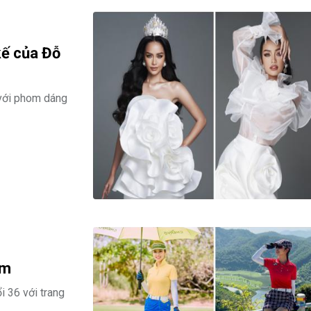
kế của Đỗ
 với phom dáng
ạm
 36 với trang