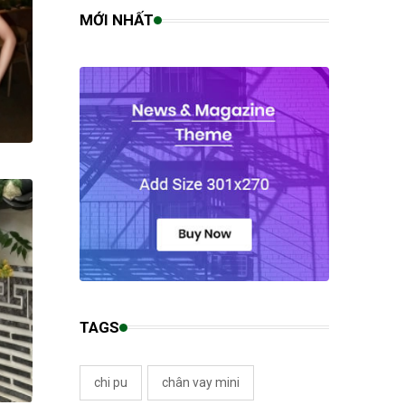
MỚI NHẤT
TAGS
chi pu
chân vay mini