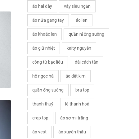
áo hai dây
váy siêu ngắn
áo nửa gang tay
áo len
áo khoác len
quần nỉ ống suông
áo giữ nhiệt
kaity nguyễn
công tử bạc liêu
dài cách tân
hồ ngọc hà
áo dệt kim
quần ống suông
bra top
thanh thuỷ
lê thanh hoà
crop top
áo sơ mi trắng
áo vest
áo xuyên thấu