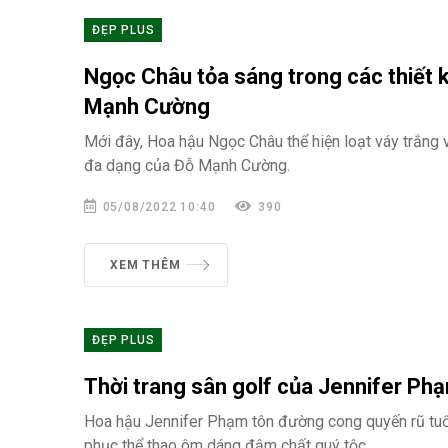
ĐẸP PLUS
Ngọc Châu tỏa sáng trong các thiết 
Mạnh Cường
Mới đây, Hoa hậu Ngọc Châu thể hiện loạt váy trắng
đa dạng của Đỗ Mạnh Cường.
05/08/2022 10:40
390
XEM THÊM
ĐẸP PLUS
Thời trang sân golf của Jennifer Ph
Hoa hậu Jennifer Phạm tôn đường cong quyến rũ tuổi
phục thể thao ôm dáng đậm chất quý tộc.