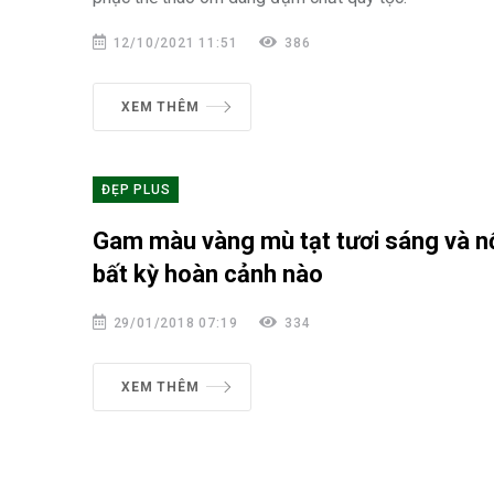
12/10/2021 11:51
386
XEM THÊM
ĐẸP PLUS
Gam màu vàng mù tạt tươi sáng và nổ
bất kỳ hoàn cảnh nào
29/01/2018 07:19
334
XEM THÊM