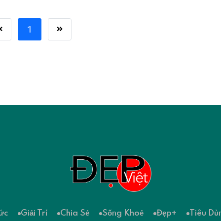
1
ức
Giải Trí
Chia Sẻ
Sống Khoẻ
Đẹp+
Tiêu Dù