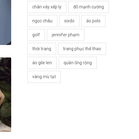
chân váy xếp ly
đỗ mạnh cường
ngọc châu
sixdo
áo polo
golf
jennifer phạm
thời trang
trang phục thể thao
áo gile len
quần ống rộng
vàng mù tạt