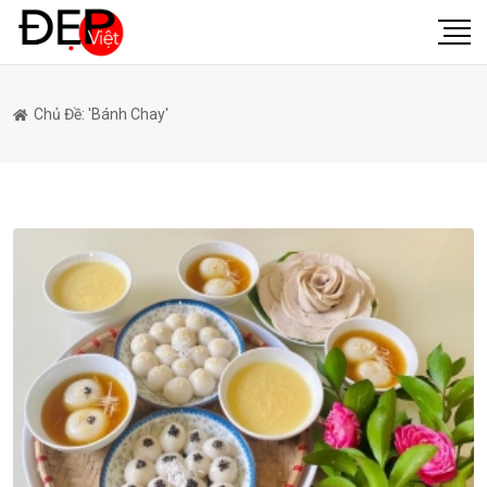
Chủ Đề: 'bánh Chay'