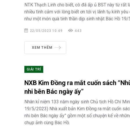
NTK Thạch Linh cho biết, cô đã ấp ủ BST này từ rất l
nhiều tình cảm với lòng biết ơn tới vị lãnh tụ kính yêu
như một món quà tinh thần dịp sinh nhật Bác Hồ 19/5
22/05/2023 10:49
443
XEM THÊM
GIẢI TRÍ
NXB Kim Đồng ra mắt cuốn sách “Nh
nhi bên Bác ngày ấy”
Nhân kỉ niệm 133 năm ngày sinh Chủ tịch Hồ Chí Mi
19/5/2023) Nhà xuất bản Kim Đồng ra mắt cuốn sác
nhi bên Bác ngày ấy” gồm một số chuyện kể về những
chụp ảnh cùng Bác Hồ.