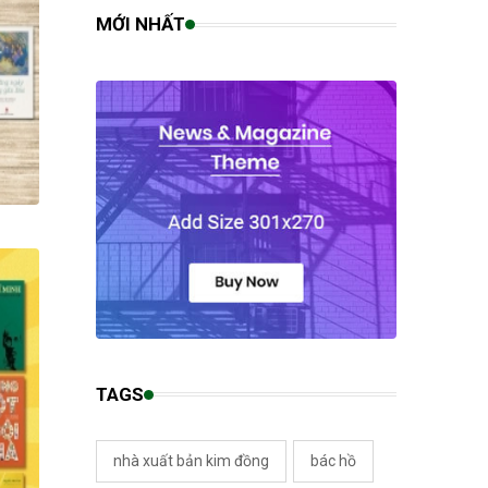
MỚI NHẤT
TAGS
nhà xuất bản kim đồng
bác hồ