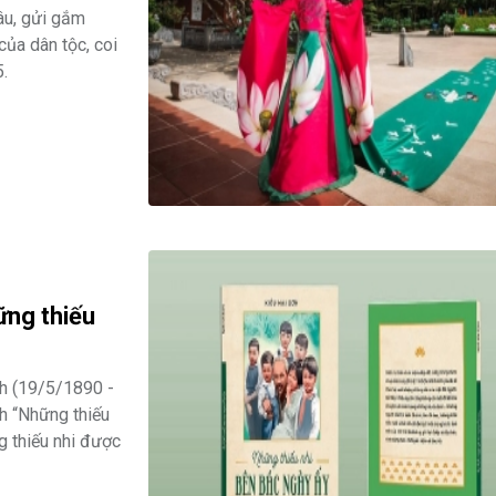
âu, gửi gắm
 của dân tộc, coi
.
ững thiếu
nh (19/5/1890 -
h “Những thiếu
 thiếu nhi được