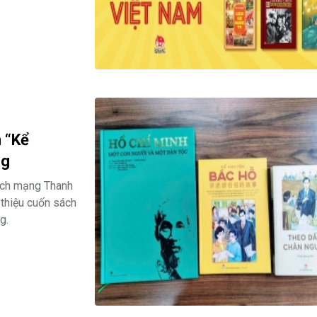
 “Kể
ng
ách mạng Thanh
 thiệu cuốn sách
g.