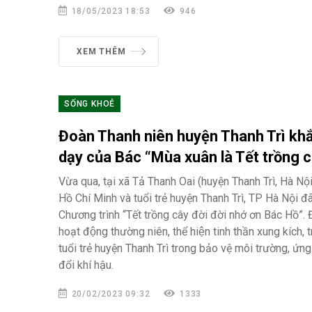
18/05/2023 18:53
946
XEM THÊM
SỐNG KHOẺ
Đoàn Thanh niên huyện Thanh Trì khắ
dạy của Bác “Mùa xuân là Tết trồng 
Vừa qua, tại xã Tả Thanh Oai (huyện Thanh Trì, Hà N
Hồ Chí Minh và tuổi trẻ huyện Thanh Trì, TP Hà Nội đ
Chương trình “Tết trồng cây đời đời nhớ ơn Bác Hồ”. Đâ
hoạt động thường niên, thể hiện tinh thần xung kích, 
tuổi trẻ huyện Thanh Trì trong bảo vệ môi trường, ứn
đổi khí hậu.
20/02/2023 09:32
1333