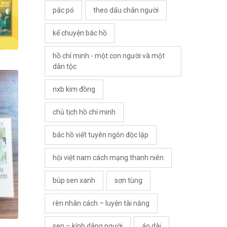
pác pó
theo dấu chân người
kể chuyện bác hồ
hồ chí minh - một con người và một
dân tộc
nxb kim đồng
chủ tịch hồ chí minh
bác hồ viết tuyên ngôn độc lập
hội việt nam cách mạng thanh niên
búp sen xanh
sơn tùng
rèn nhân cách – luyện tài năng
sen – kính dâng người
áo dài