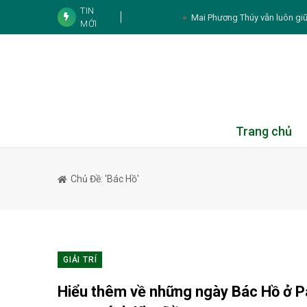
TIN
Mai Phương Thúy vẫn luôn giữ
MỚI
Thực đơn hàng n
Tử vi cá nhân hàng ngày 12 cung Hoà
Tử vi 12 con giáp hôm nay 7
Trại hè Burst Outta Box 2026: Nơi tr
Trang chủ
Agoda: Việt Nam leo lên Top 4 điểm đến ch
2026
Chủ Đề: 'bác Hồ'
7 sự thật về chứng đổ
Booking.com khơi nguồn cảm hứng du lịch 
cà phê
Duniverse “chơi lớn” mời hai nàng hậ
GIẢI TRÍ
Son Ye Jin gây chú 
Hiểu thêm về những ngày Bác Hồ ở P