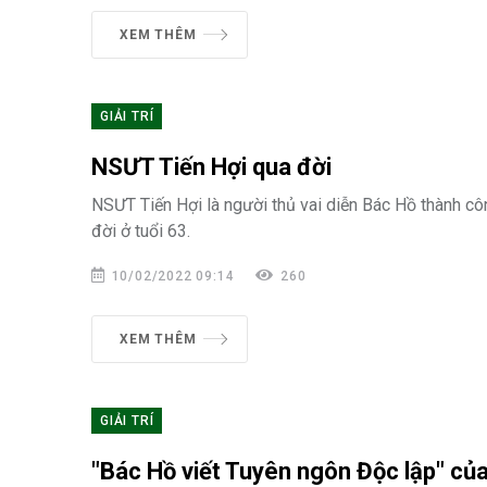
XEM THÊM
GIẢI TRÍ
NSƯT Tiến Hợi qua đời
NSƯT Tiến Hợi là người thủ vai diễn Bác Hồ thành cô
đời ở tuổi 63.
10/02/2022 09:14
260
XEM THÊM
GIẢI TRÍ
"Bác Hồ viết Tuyên ngôn Độc lập" của