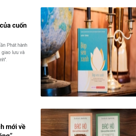
t của cuốn
hần Phát hành
 giao lưu và
nh".
ch mới về
ăng”