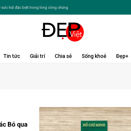
 sức hút đặc biệt trong lòng công chúng
gày: Chè khoai môn nếp cẩm
ng Đạo thứ sáu ngày 7/8/2026: Song Tử sống động
/8: Tý đón vận may, Thìn cần thận trọng
ẻ bứt phá giới hạn và tự tin khẳng định bản thân
Tin tức
Giải trí
Chia sẻ
Sống khoẻ
Đẹp+
âu Á được du khách châu Âu tìm kiếm nhiều nhất hè
 mồ hôi ban đêm ở phụ nữ mãn kinh
hè cho du khách Việt thông qua trải nghiệm pop-up
u nhà Sen Vàng đi tìm “Chỗ đứng” khó tại bến xe
ý với loạt trang phục thanh lịch
ác Bó qua