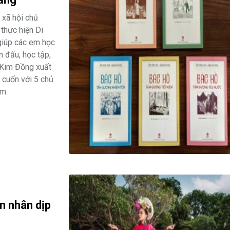
xã hội chủ
thực hiện Di
giúp các em học
n đấu, học tập,
 Kim Đồng xuất
 cuốn với 5 chủ
ệm.
n nhân dịp