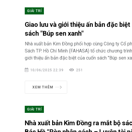
GIẢI TRÍ
Giao lưu và giới thiệu ấn bản đặc biệ
sách "Búp sen xanh"
Nhà xuất bản Kim Đồng phối hợp cùng Công ty Cổ p
Sách TP. Hồ Chí Minh (FAHASA) tổ chức chương trình
giới thiệu ấn bản đặc biệt của cuốn sách "Búp sen xa
10/06/2025 22:39
251
XEM THÊM
GIẢI TRÍ
Nhà xuất bản Kim Đồng ra mắt bộ sá
Bác Hồ “Rèn nhân cách – Luyện tài n