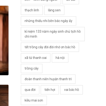
thạch linh
làng sen
những thiếu nhi bên bác ngày ấy
kỉ niệm 133 năm ngày sinh chủ tịch hồ
chí minh
tết trồng cây đời đời nhớ ơn bác hồ
xã tả thanh oai
hà nội
trồng cây
đoàn thanh niên huyện thanh trì
qua đời
tiến hợi
vai bác hồ
kiều mai sơn