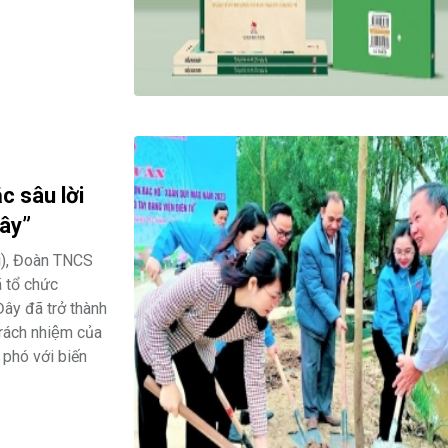
c sâu lời
cây”
ội), Đoàn TNCS
ã tổ chức
y đã trở thành
trách nhiệm của
g phó với biến