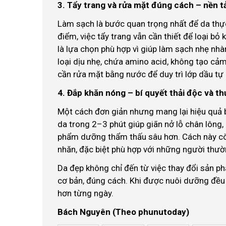
3. Tẩy trang và rửa mặt đúng cách – nền 
Làm sạch là bước quan trọng nhất để da thự
điểm, việc tẩy trang vẫn cần thiết để loại b
là lựa chọn phù hợp vì giúp làm sạch nhẹ n
loại dịu nhẹ, chứa amino acid, không tạo cảm
cần rửa mặt bằng nước để duy trì lớp dầu tự
4. Đắp khăn nóng – bí quyết thải độc và th
Một cách đơn giản nhưng mang lại hiệu quả b
da trong 2–3 phút giúp giãn nở lỗ chân lông,
phẩm dưỡng thẩm thấu sâu hơn. Cách này còn
nhăn, đặc biệt phù hợp với những người thư
Da đẹp không chỉ đến từ việc thay đổi sản ph
cơ bản, đúng cách. Khi được nuôi dưỡng đều
hơn từng ngày.
Bách Nguyên (Theo phunutoday)