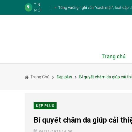
TIN
Từng vướng nghi vấn “cạch mặt”, loạt cặp t
MỚI
Tử vi cá nhân hàng ngày 12 cung Hoàn
Thực đơn hàng ngày:
Căng thẳng kéo dài có thể 
5 thói quen chăm sóc da
Trang chủ
3 sai lầm khi rán c
Trang Chủ
Đẹp plus
Bí quyết chăm da giúp cải th
Muốn để tóc mái đẹp
3 mỹ nhân phim giờ vàng VTV cùng sinh năm 
chuyện tình yêu
ĐẸP PLUS
Bí quyết chăm da giúp cải thi
06/11/2025 16:00