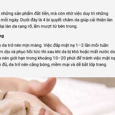
 những sản phẩm đắt tiền, mà còn nhờ việc duy trì những
ỗi ngày. Dưới đây là 4 bí quyết chăm da giúp cải thiện làn
lại làn da rạng rỡ, ẩm mượt từ bên trong.
ng
n da trở nên mịn màng. Việc đắp mặt nạ 1–2 lần mỗi tuần
m dịu và phục hồi tức thì sau khi da bị khô hoặc mất nước d
đắp nên giới hạn trong khoảng 10–20 phút để tránh việc mặt n
 đủ, da trở nên căng bóng, mềm mại và dễ bắt lớp trang