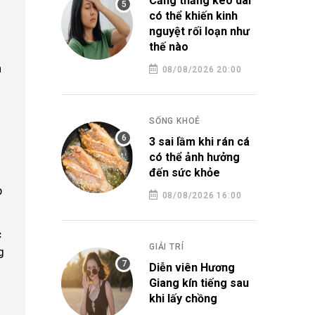
Căng thẳng kéo dài
có thể khiến kinh
nguyệt rối loạn như
thế nào
n
08/08/2026 20:00
SỐNG KHOẺ
3 sai lầm khi rán cá
có thể ảnh hưởng
đến sức khỏe
p
08/08/2026 16:00
c
GIẢI TRÍ
g
Diễn viên Hương
Giang kín tiếng sau
khi lấy chồng