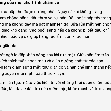
tảng của mọi chu trình chăm da
c sự hấp thu được dưỡng chất. Ngay cả khi không trang
ỏ kem chống nắng, dầu thừa và bụi bẩn. Dầu hoặc sáp tẩy trang
hàng mà không gây ma sát mạnh lên da. Sữa rửa mặt nên chọ
 giác khô căng. Vào buổi sáng, nếu da không bị bết dầu, chỉ
 nhiên bảo vệ da, giúp hàng rào ẩm luôn khỏe mạnh.
ư giãn da
ất ngờ là đắp khăn nóng sau khi rửa mặt. Giữ khăn ấm trên
 kích thích tuần hoàn máu và giúp dưỡng chất từ các sản
 làm giảm sưng mặt, thư giãn cơ và hạn chế hình thành nế
ờng xuyên mỏi mệt hoặc thức khuya.
ẩm liên tục, mà từ việc kiên trì với những thói quen chăm só
 đặn, làn da sẽ dần trở nên mềm mịn, khỏe mạnh và tươi sán