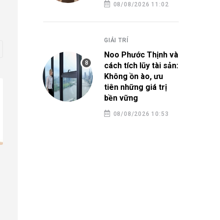
08/08/2026 11:02
GIẢI TRÍ
Noo Phước Thịnh và
cách tích lũy tài sản:
Không ồn ào, ưu
tiên những giá trị
bền vững
08/08/2026 10:53
ĐẸP PLUS
5 thói quen khiến
ĐẸP PLUS
càng sạm màu
Son Ye Jin gây chú ý với loạt
trang phục thanh lịch
06/08/2026 18:00