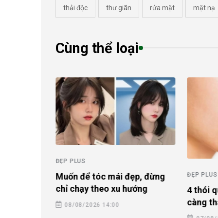
thải độc
thư giãn
rửa mặt
mặt nạ
Cùng thể loại
ĐẸP PLUS
ĐẸP PLUS
Muốn để tóc mái đẹp, đừng
sóc da mùa
chỉ chạy theo xu hướng
4 thói 
 xuống sắc
càng th
08/08/2026 14:00