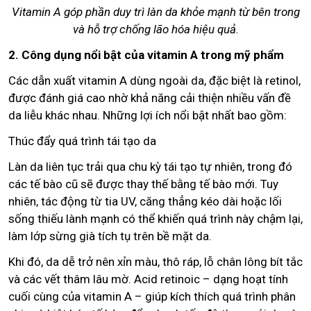
Vitamin A góp phần duy trì làn da khỏe mạnh từ bên trong
và hỗ trợ chống lão hóa hiệu quả.
2. Công dụng nổi bật của vitamin A trong mỹ phẩm
Các dẫn xuất vitamin A dùng ngoài da, đặc biệt là retinol,
được đánh giá cao nhờ khả năng cải thiện nhiều vấn đề
da liễu khác nhau. Những lợi ích nổi bật nhất bao gồm:
Thúc đẩy quá trình tái tạo da
Làn da liên tục trải qua chu kỳ tái tạo tự nhiên, trong đó
các tế bào cũ sẽ được thay thế bằng tế bào mới. Tuy
nhiên, tác động từ tia UV, căng thẳng kéo dài hoặc lối
sống thiếu lành mạnh có thể khiến quá trình này chậm lại,
làm lớp sừng già tích tụ trên bề mặt da.
Khi đó, da dễ trở nên xỉn màu, thô ráp, lỗ chân lông bít tắc
và các vết thâm lâu mờ. Acid retinoic – dạng hoạt tính
cuối cùng của vitamin A – giúp kích thích quá trình phân