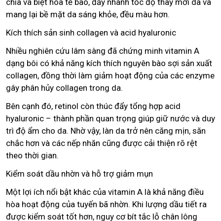
chia và biệt hóa tế bào, đẩy nhanh tốc độ thay mới da và
mang lại bề mặt da sáng khỏe, đều màu hơn.
Kích thích sản sinh collagen và acid hyaluronic
Nhiều nghiên cứu lâm sàng đã chứng minh vitamin A
dạng bôi có khả năng kích thích nguyên bào sợi sản xuất
collagen, đồng thời làm giảm hoạt động của các enzyme
gây phân hủy collagen trong da.
Bên cạnh đó, retinol còn thúc đẩy tổng hợp acid
hyaluronic – thành phần quan trọng giúp giữ nước và duy
trì độ ẩm cho da. Nhờ vậy, làn da trở nên căng mịn, săn
chắc hơn và các nếp nhăn cũng được cải thiện rõ rệt
theo thời gian.
Kiểm soát dầu nhờn và hỗ trợ giảm mụn
Một lợi ích nổi bật khác của vitamin A là khả năng điều
hòa hoạt động của tuyến bã nhờn. Khi lượng dầu tiết ra
được kiểm soát tốt hơn, nguy cơ bít tắc lỗ chân lông