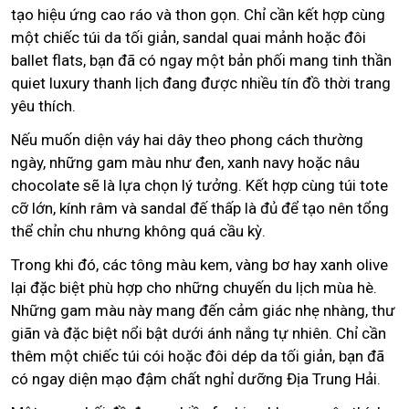
tạo hiệu ứng cao ráo và thon gọn. Chỉ cần kết hợp cùng
một chiếc túi da tối giản, sandal quai mảnh hoặc đôi
ballet flats, bạn đã có ngay một bản phối mang tinh thần
quiet luxury thanh lịch đang được nhiều tín đồ thời trang
yêu thích.
Nếu muốn diện váy hai dây theo phong cách thường
ngày, những gam màu như đen, xanh navy hoặc nâu
chocolate sẽ là lựa chọn lý tưởng. Kết hợp cùng túi tote
cỡ lớn, kính râm và sandal đế thấp là đủ để tạo nên tổng
thể chỉn chu nhưng không quá cầu kỳ.
Trong khi đó, các tông màu kem, vàng bơ hay xanh olive
lại đặc biệt phù hợp cho những chuyến du lịch mùa hè.
Những gam màu này mang đến cảm giác nhẹ nhàng, thư
giãn và đặc biệt nổi bật dưới ánh nắng tự nhiên. Chỉ cần
thêm một chiếc túi cói hoặc đôi dép da tối giản, bạn đã
có ngay diện mạo đậm chất nghỉ dưỡng Địa Trung Hải.