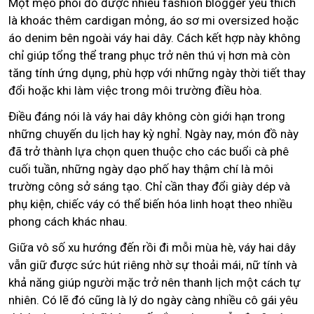
Một mẹo phối đồ được nhiều fashion blogger yêu thích
là khoác thêm cardigan mỏng, áo sơ mi oversized hoặc
áo denim bên ngoài váy hai dây. Cách kết hợp này không
chỉ giúp tổng thể trang phục trở nên thú vị hơn mà còn
tăng tính ứng dụng, phù hợp với những ngày thời tiết thay
đổi hoặc khi làm việc trong môi trường điều hòa.
Điều đáng nói là váy hai dây không còn giới hạn trong
những chuyến du lịch hay kỳ nghỉ. Ngày nay, món đồ này
đã trở thành lựa chọn quen thuộc cho các buổi cà phê
cuối tuần, những ngày dạo phố hay thậm chí là môi
trường công sở sáng tạo. Chỉ cần thay đổi giày dép và
phụ kiện, chiếc váy có thể biến hóa linh hoạt theo nhiều
phong cách khác nhau.
Giữa vô số xu hướng đến rồi đi mỗi mùa hè, váy hai dây
vẫn giữ được sức hút riêng nhờ sự thoải mái, nữ tính và
khả năng giúp người mặc trở nên thanh lịch một cách tự
nhiên. Có lẽ đó cũng là lý do ngày càng nhiều cô gái yêu