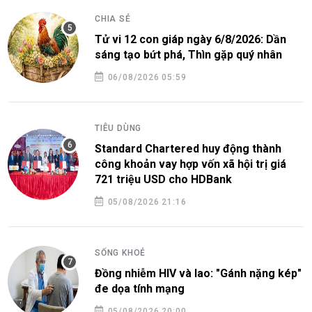
CHIA SẺ
Tử vi 12 con giáp ngày 6/8/2026: Dần
sáng tạo bứt phá, Thìn gặp quý nhân
06/08/2026 05:59
TIÊU DÙNG
Standard Chartered huy động thành
công khoản vay hợp vốn xã hội trị giá
721 triệu USD cho HDBank
05/08/2026 21:16
SỐNG KHOẺ
Đồng nhiễm HIV và lao: "Gánh nặng kép"
đe dọa tính mạng
05/08/2026 20:00