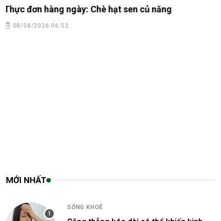
CHIA SẺ
Tử vi 12 con giáp ngày 8/8/2026: Tý, Mão, Dậu tài
lộc khởi sắc; Dần, Tỵ cần thận trọng
08/08/2026 06:09
MỚI NHẤT
SỐNG KHOẺ