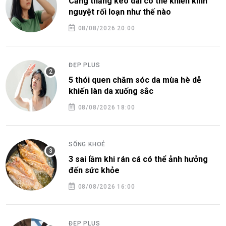
Căng thẳng kéo dài có thể khiến kinh
nguyệt rối loạn như thế nào
08/08/2026 20:00
ĐẸP PLUS
5 thói quen chăm sóc da mùa hè dễ
khiến làn da xuống sắc
08/08/2026 18:00
SỐNG KHOẺ
3 sai lầm khi rán cá có thể ảnh hưởng
đến sức khỏe
08/08/2026 16:00
ĐẸP PLUS