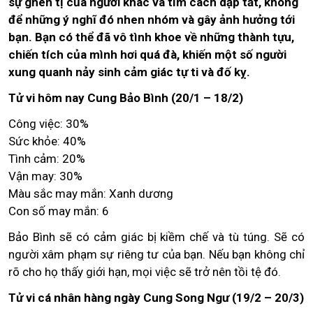
sự ghen tị của người khác và tìm cách dập tắt, không
để những ý nghĩ đó nhen nhóm và gây ảnh hưởng tới
bạn. Bạn có thể đã vô tình khoe về những thành tựu,
chiến tích của mình hơi quá đà, khiến một số người
xung quanh nảy sinh cảm giác tự ti và đố kỵ.
Tử vi hôm nay Cung Bảo Bình (20/1 – 18/2)
Công việc: 30%
Sức khỏe: 40%
Tình cảm: 20%
Vận may: 30%
Màu sắc may mắn: Xanh dương
Con số may mắn: 6
Bảo Bình sẽ có cảm giác bị kiềm chế và tù túng. Sẽ có
người xâm phạm sự riêng tư của bạn. Nếu bạn không chỉ
rõ cho họ thấy giới hạn, mọi việc sẽ trở nên tồi tệ đó.
Tử vi cá nhân hàng ngày Cung Song Ngư (19/2 – 20/3)