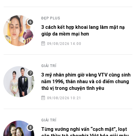
ĐẸP PLUS
3 cách kết hợp khoai lang làm mặt nạ
giúp da mềm mại hơn
09/08/2026 14:00
GIẢI TRÍ
3 mỹ nhân phim giờ vàng VTV cùng sinh
năm 1996, thân nhau và có điểm chung
thú vị trong chuyện tình yêu
09/08/2026 10:21
GIẢI TRÍ
Từng vướng nghi vấn “cạch mặt”, loạt
cặp thầy trò showbiz Việt hóa giải mâu