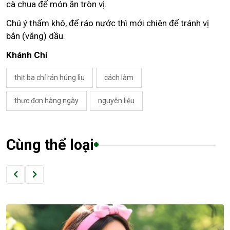
cà chua để món ăn tròn vị.
Chú ý thấm khô, để ráo nước thì mới chiên để tránh vị
bắn (văng) dầu.
Khánh Chi
thịt ba chỉ rán húng lìu
cách làm
thực đơn hàng ngày
nguyên liệu
Cùng thể loại