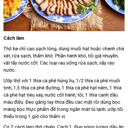
Cách làm
Thịt ba chỉ cạo sạch lông, dùng muối hạt hoặc chanh chà
xát, rửa sạch, thấm khô. Phần hành khô, tỏi giã nhuyễn,
vắt lấy nước cốt. Các loại rau sống rửa sạch, vẩy ráo
nước.
Ướp thịt với 1 thìa cà phê húng lìu, 1/2 thìa cà phê muối
tinh, 1,5 thìa cà phê đường, 1 thìa cà phê hạt nêm, 1 thìa
cà phê hạt tiêu xay, nước cốt hành, tỏi, 1 thìa canh dầu
màu điều. Đeo găng tay thoa đều các mặt rồi dùng bọc
màng bọc thực phẩm để trong ngăn mát tủ lạnh, ướp tối
thiểu trong 1 giờ cho thấm vị.
Có 2 cách làm thịt chiên. Cách 1: Đun nóng lượng dầu ăn