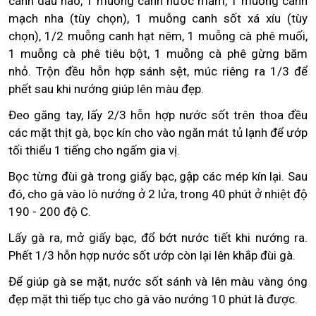
canh dầu hào, 1 muỗng canh nước mắm, 1 muỗng canh
mạch nha (tùy chọn), 1 muỗng canh sốt xá xíu (tùy
chọn), 1/2 muỗng canh hạt nêm, 1 muỗng cà phê muối,
1 muỗng cà phê tiêu bột, 1 muỗng cà phê gừng băm
nhỏ. Trộn đều hỗn hợp sánh sệt, múc riêng ra 1/3 để
phết sau khi nướng giúp lên màu đẹp.
Đeo găng tay, lấy 2/3 hỗn hợp nước sốt trên thoa đều
các mặt thịt gà, bọc kín cho vào ngăn mát tủ lạnh để ướp
tối thiểu 1 tiếng cho ngấm gia vị.
Bọc từng đùi gà trong giấy bạc, gập các mép kín lại. Sau
đó, cho gà vào lò nướng ở 2 lửa, trong 40 phút ở nhiệt độ
190 - 200 độ C.
Lấy gà ra, mở giấy bạc, đổ bớt nước tiết khi nướng ra.
Phết 1/3 hỗn hợp nước sốt ướp còn lại lên khắp đùi gà.
Để giúp gà se mặt, nước sốt sánh và lên màu vàng óng
đẹp mặt thì tiếp tục cho gà vào nướng 10 phút là được.