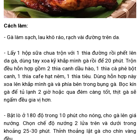
Cách làm:
- Gà làm sạch, lau khô ráo, rạch vài đường trên da.
- Lấy 1 hộp sữa chua trộn với 1 thìa đường rồi phết lên
da gà, dùng tay xoa kỹ khắp mình gà rồi để 20 phút. Trộn
đều hỗn hợp gồm 2 thìa canh dầu hào, 1 thìa cà phê bột
canh, 1 thìa cafe hạt nêm, 1 thìa tiêu. Dùng hỗn hợp này
xoa lên khắp mình gà và phía bên trong bụng gà. Bọc kín
gà để tủ lạnh 2 giờ hoặc qua đêm càng tốt, thịt gà sẽ
ngấm đều gia vị hơn.
- Bật lò ở 180 độ trong 10 phút cho nóng, cho gà lên giá
nướng. Chọn chế độ nướng 2 lửa trên và dưới trong
khoảng 25-30 phút. Thỉnh thoảng lật gà cho chín vàng
đều.