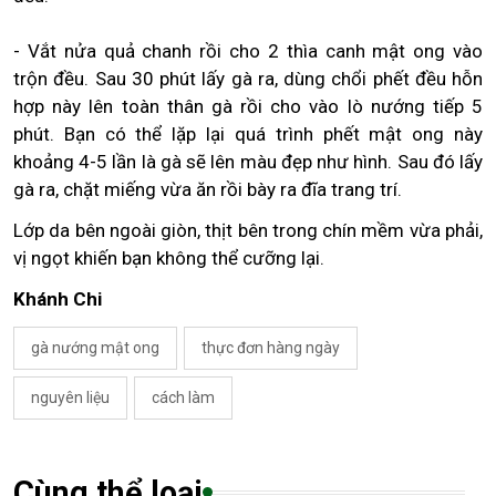
- Vắt nửa quả chanh rồi cho 2 thìa canh mật ong vào
trộn đều. Sau 30 phút lấy gà ra, dùng chổi phết đều hỗn
hợp này lên toàn thân gà rồi cho vào lò nướng tiếp 5
phút. Bạn có thể lặp lại quá trình phết mật ong này
khoảng 4-5 lần là gà sẽ lên màu đẹp như hình. Sau đó lấy
gà ra, chặt miếng vừa ăn rồi bày ra đĩa trang trí.
Lớp da bên ngoài giòn, thịt bên trong chín mềm vừa phải,
vị ngọt khiến bạn không thể cưỡng lại.
Khánh Chi
gà nướng mật ong
thực đơn hàng ngày
nguyên liệu
cách làm
Cùng thể loại