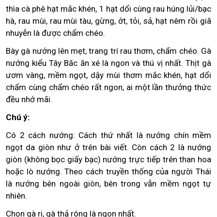
thìa cà phê hạt mắc khén, 1 hạt dổi cùng rau húng lủi/bạc
hà, rau mùi, rau mùi tàu, gừng, ớt, tỏi, sả, hạt nêm rồi giã
nhuyễn là được chẩm chéo.
Bày gà nướng lên mẹt, trang trí rau thơm, chẩm chéo. Gà
nướng kiểu Tây Băc ăn xé là ngon và thú vị nhất. Thịt gà
ươm vàng, mềm ngọt, dậy mùi thơm mắc khén, hạt dổi
chấm cùng chẩm chéo rất ngon, ai một lần thưởng thức
đều nhớ mãi.
Chú ý:
Có 2 cách nướng: Cách thứ nhất là nướng chín mềm
ngọt da giòn như ở trên bài viết. Còn cách 2 là nướng
giòn (không bọc giấy bạc) nướng trực tiếp trên than hoa
hoặc lò nướng. Theo cách truyền thống của người Thái
là nướng bên ngoài giòn, bên trong vẫn mềm ngọt tự
nhiên.
Chọn gà ri, gà thả rông là ngon nhất.