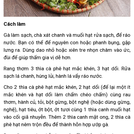
Cách làm
Gà làm sạch, chà xát chanh và muối hạt rửa sạch, để ráo
nước. Bạn có thể để nguyên con hoặc phanh bụng, gập
lưng ra. Dùng dao nhỏ hoặc xiên tre nhọn châm vào ức,
đùi để giúp thấm gia vị dễ hơn.
Rang thơm 3 thìa cà phê hạt mắc khén, 3 hạt dổi. Rửa
sạch lá chanh, húng lủi, hành lá vẩy ráo nước.
Cho 2 thìa cà phê hạt mắc khén, 2 hạt dổi (để lại một ít
mắc khén và hạt dổi làm chẩm chéo chấm) cùng rau
thơm, hành củ, tỏi, bột gừng, bột nghệ (hoặc dùng gừng,
nghệ), hạt tiêu, ớt bột, ớt tươi cùng 1 thìa canh muối hạt
vào cối giã nhuyễn. Thêm 2 thìa canh mật ong, 2 thìa cà
phê hạt nêm trộn đều để thành hỗn hợp ướp gà.