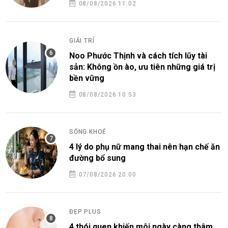
08/08/2026 11:02
GIẢI TRÍ
Noo Phước Thịnh và cách tích lũy tài
sản: Không ồn ào, ưu tiên những giá trị
bền vững
08/08/2026 10:53
SỐNG KHOẺ
4 lý do phụ nữ mang thai nên hạn chế ăn
đường bổ sung
07/08/2026 20:00
ĐẸP PLUS
4 thói quen khiến môi ngày càng thâm