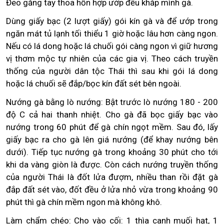
Đeo găng tay thoa hỗn hợp ướp đều khắp mình gà.
Dùng giấy bạc (2 lượt giấy) gói kín gà và để ướp trong
ngăn mát tủ lạnh tối thiểu 1 giờ hoặc lâu hơn càng ngon.
Nếu có lá dong hoặc lá chuối gói càng ngon vì giữ hương
vị thơm mộc tự nhiên của các gia vị. Theo cách truyền
thống của người dân tộc Thái thì sau khi gói lá dong
hoặc lá chuối sẽ đắp/bọc kín đất sét bên ngoài.
Nướng gà bằng lò nướng: Bật trước lò nướng 180 - 200
độ C cả hai thanh nhiệt. Cho gà đã bọc giấy bạc vào
nướng trong 60 phút để gà chín ngọt mềm. Sau đó, lấy
giấy bạc ra cho gà lên giá nướng (để khay nướng bên
dưới). Tiếp tục nướng gà trong khoảng 30 phút cho tới
khi da vàng giòn là được. Còn cách nướng truyền thống
của người Thái là đốt lửa đượm, nhiều than rồi đặt gà
đắp đất sét vào, đốt đều ở lửa nhỏ vừa trong khoảng 90
phút thì gà chín mềm ngon mà không khô.
Làm chẩm chéo: Cho vào cối: 1 thìa canh muối hạt, 1