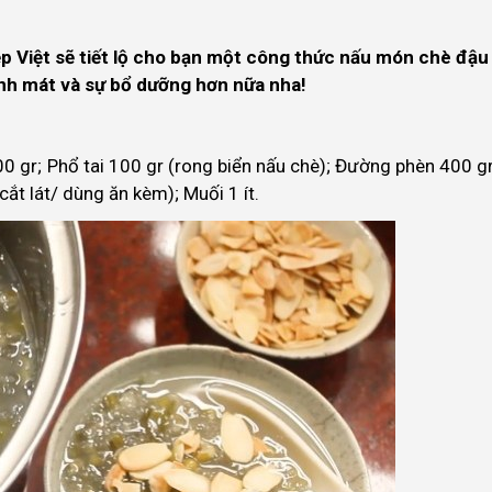
ẹp Việt sẽ tiết lộ cho bạn một công thức nấu món chè đậu
anh mát và sự bổ dưỡng hơn nữa nha!
0 gr; Phổ tai 100 gr (rong biển nấu chè); Đường phèn 400 gr
ắt lát/ dùng ăn kèm); Muối 1 ít.