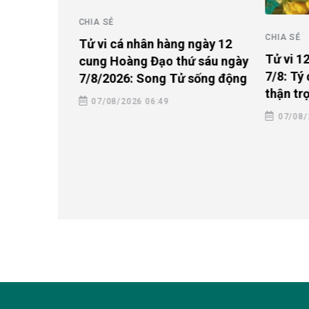
CHIA SẺ
y: Chè
CHIA SẺ
Tử vi cá nhân hàng ngày 12
m
Tử vi 1
cung Hoàng Đạo thứ sáu ngày
7/8: Tý
7/8/2026: Song Tử sống động
thận tr
07/08/2026 06:49
07/08/