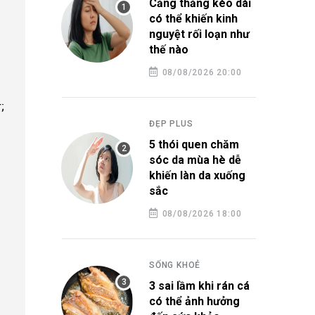
Căng thẳng kéo dài
có thể khiến kinh
nguyệt rối loạn như
thế nào
08/08/2026 20:00
;
ĐẸP PLUS
5 thói quen chăm
sóc da mùa hè dễ
khiến làn da xuống
sắc
08/08/2026 18:00
SỐNG KHOẺ
3 sai lầm khi rán cá
có thể ảnh hưởng