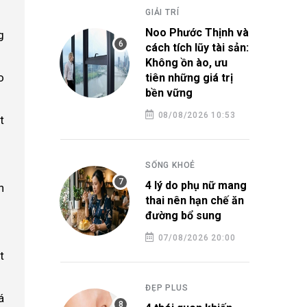
GIẢI TRÍ
Noo Phước Thịnh và
g
cách tích lũy tài sản:
Không ồn ào, ưu
o
tiên những giá trị
bền vững
08/08/2026 10:53
t
SỐNG KHOẺ
4 lý do phụ nữ mang
n
thai nên hạn chế ăn
đường bổ sung
07/08/2026 20:00
t
ĐẸP PLUS
á