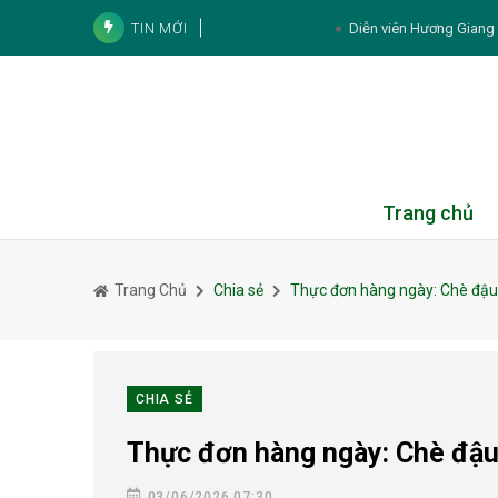
TIN MỚI
Diễn viên Hương Giang k
Noo Phước Thịnh và cách tích lũy tài sản:
Tử vi cá nhân hàng ngày 12 cung Hoàng Đạ
Thực đơn hàng ngày
Tử vi 12 con giáp ngày 8/8/2026: Tý, Mão,
Trang chủ
Căng thẳng kéo dài có thể khiế
Trang Chủ
Chia sẻ
Thực đơn hàng ngày: Chè đậu
CHIA SẺ
Thực đơn hàng ngày: Chè đậu
03/06/2026 07:30