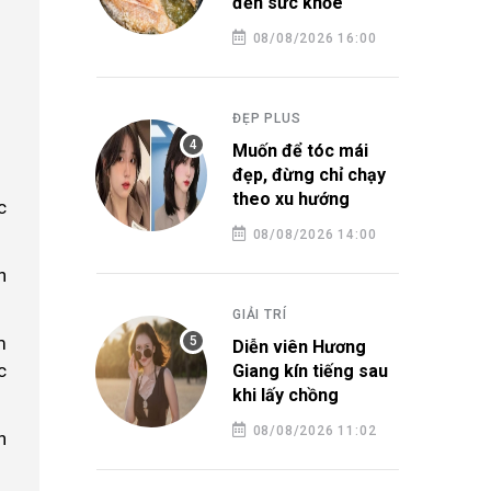
đến sức khỏe
08/08/2026 16:00
ĐẸP PLUS
Muốn để tóc mái
đẹp, đừng chỉ chạy
theo xu hướng
c
08/08/2026 14:00
n
GIẢI TRÍ
m
Diễn viên Hương
c
Giang kín tiếng sau
khi lấy chồng
08/08/2026 11:02
h