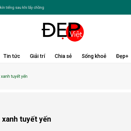
ín tiếng sau khi lấy chồng
 Không ồn ào, ưu tiên những giá trị bền vững
o thứ bảy ngày 8/8/2026: Sư Tử tràn động lực
: Chè hạt sen củ năng
 Dậu tài lộc khởi sắc; Dần, Tỵ cần thận trọng
Tin tức
Giải trí
Chia sẻ
Sống khoẻ
Đẹp+
n kinh nguyệt rối loạn như thế nào
 xanh tuyết yến
 xanh tuyết yến