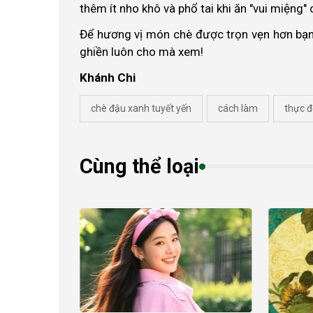
thêm ít nho khô và phổ tai khi ăn "vui miệng" 
Để hương vị món chè được trọn vẹn hơn bạn 
ghiền luôn cho mà xem!
Khánh Chi
chè đậu xanh tuyết yến
cách làm
thực 
Cùng thể loại