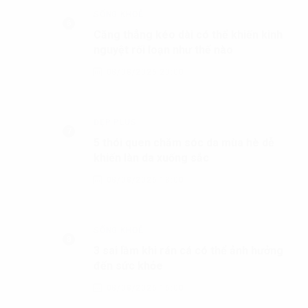
GIẢI TRÍ
Từng vướng nghi vấn “cạch mặt”, loạt
cặp thầy trò showbiz Việt hóa giải mâu
thuẫn sau nhiều năm
09/08/2026 10:15
SỐNG KHOẺ
Căng thẳng kéo dài có thể khiến kinh
nguyệt rối loạn như thế nào
08/08/2026 20:00
ĐẸP PLUS
5 thói quen chăm sóc da mùa hè dễ
khiến làn da xuống sắc