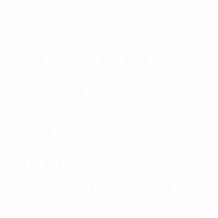
Tiếp theo, cho thêm 80gr bột báng cùng 5gr đường vani
vào, tiếp tục đun trong 10 phút.
Lưu ý: Bạn kiểm tra bằng cách cắn thử, nếu cảm nhận
được hạt đậu chín mềm bùi thì bạn mới cho đường vào,
nếu không hạt đậu sẽ bị sượng.
Cuối cùng, bạn cho hỗn hợp 15gr bột năng đã hòa tan với
50ml nước vào nồi đậu, để đun sôi trở lại trong khoảng
10 phút rồi nêm nếm lại độ ngọt cho vừa miệng là có thể
tắt bếp.
Làm nước cốt dừa
Bật bếp với lửa vừa, bạn cho 260ml nước cốt dừa, 15gr
đường, 1gr muối vào nồi, khuấy đều đến khi hỗn hợp sôi
khoảng 5 - 7 phút.
Tiếp theo, hòa tan 7gr bột năng với 50ml nước lọc, sau
đó cho vào hỗn hợp nước cốt dừa, tiếp tục đun sôi trong