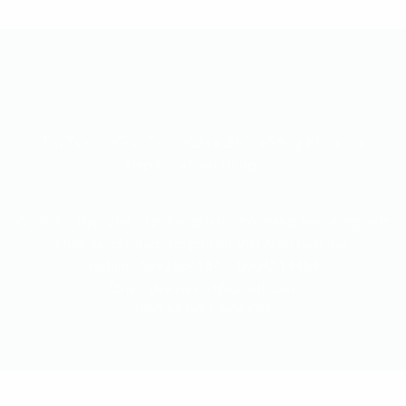
08/08/2026 18:00
SỐNG KHOẺ
3 sai lầm khi rán cá có thể ảnh hưởng
đến sức khỏe
08/08/2026 16:00
Tin Tức
Giải Trí
Chia Sẻ
Sống Khoẻ
Đẹp+
Tiêu Dùng