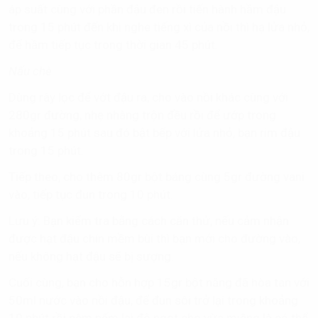
nước từ 4 - 6 tiếng hoặc để qua đêm cho đậu đen được
mềm, giúp dễ dàng chế biến, sau đó bạn chắt bỏ sạch
nước.
Còn lại, 30gr bột báng bạn vo sạch, sau đó ngâm với
nước trong 15 phút để bột báng được nở.
Hầm đậu đen
Đầu tiên, bật bếp với lửa vừa, cho 2 lít nước lọc vào nồi
áp suất cùng với phần đậu đen rồi tiến hành hầm đậu
trong 15 phút đến khi nghe tiếng xì của nồi thì hạ lửa nhỏ,
để hầm tiếp tục trong thời gian 45 phút.
Nấu chè
Dùng rây lọc để vớt đậu ra, cho vào nồi khác cùng với
280gr đường, nhẹ nhàng trộn đều rồi để ướp trong
khoảng 15 phút sau đó bật bếp với lửa nhỏ, bạn rim đậu
trong 15 phút.