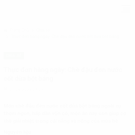
Trang Chủ
Chia sẻ
Thực đơn hàng ngày: Chè đậu đen nước cốt dừa bột báng
CHIA SẺ
Thực đơn hàng ngày: Chè đậu đen nước
cốt dừa bột báng
01/06/2026 07:27
Món chè đậu đen nước cốt dừa bột báng ngoài sự
thơm ngon, hấp dẫn vốn có, món ăn này còn giúp cơ
thể giải nhiệt trong cái nắng và nóng của mùa hè.
Nguyên liệu