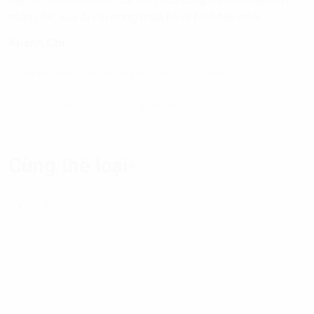
5 phút để tạo độ sánh sệt cho phần nước cốt dừa.
Thành phẩm
Vậy là món chè đậu đen nước cốt dừa bột báng đã hoàn
thành. Khi dùng, bạn cho chè đậu đen vào cùng với 1
lượng nước cốt dừa vừa đủ, vị ngọt bùi thơm ngon của
đậu kết hợp cùng với vị béo ngậy của nước cốt dừa rất
hấp dẫn.
Bạn có thể cho thêm đá viên vào cùng để thưởng thức
món chè, xua đi cái nóng mùa hè oi bức này nhé!
Khánh Chi
chè đậu đen nước cốt dừa bột báng
cách làm
thực đơn hàng ngày
nguyên liệu