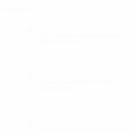
CHIA SẺ
Tử vi cá nhân hàng ngày 12 cung Hoàng Đạo chủ
nhật ngày 9/8/2026: Song Ngư bình yên
09/08/2026 07:19
MỚI NHẤT
ĐẸP PLUS
5 thực phẩm bổ sung dưỡng chất cần
thiết cho mái tóc
09/08/2026 18:00