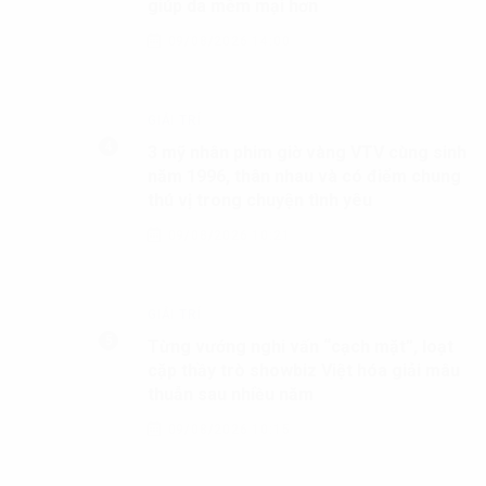
SỐNG KHOẺ
Giấc ngủ ảnh hưởng thế nào đến quá
trình giảm mỡ
09/08/2026 16:40
ĐẸP PLUS
3 cách kết hợp khoai lang làm mặt nạ
giúp da mềm mại hơn
09/08/2026 14:00
GIẢI TRÍ
3 mỹ nhân phim giờ vàng VTV cùng sinh
năm 1996, thân nhau và có điểm chung
thú vị trong chuyện tình yêu
09/08/2026 10:21