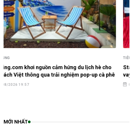
TIÊU DÙNG
Standard Chartered huy động thành công khoản
vay hợp vốn xã hội trị giá 721 triệu USD cho HDBank
05/08/2026 21:16
MỚI NHẤT