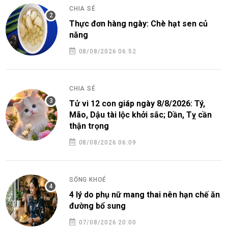
CHIA SẺ
Thực đơn hàng ngày: Chè hạt sen củ
năng
08/08/2026 06:52
CHIA SẺ
Tử vi 12 con giáp ngày 8/8/2026: Tý,
Mão, Dậu tài lộc khởi sắc; Dần, Tỵ cần
thận trọng
08/08/2026 06:09
SỐNG KHOẺ
4 lý do phụ nữ mang thai nên hạn chế ăn
đường bổ sung
07/08/2026 20:00