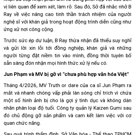
vị liên quan để xem xét, làm rõ. Sau đó, Sở đã nhắc nhở B
Ray về việc nâng cao tinh thần trách nhiệm của người
nghệ sĩ với khán giả trong hoạt động trình diễn cũng như
ứng xử nơi công cộng.
Trước sức ép dư luận, B Ray thừa nhận đã thiếu suy nghĩ
và gửi lời xin lỗi tới đồng nghiệp, khán giả và những
người từng đặt niềm tin vào mình, đồng thời tuyên bố
sẵn sàng đón nhận mọi hình thức xử lý nếu có.
Jun Phạm và MV bị gỡ vì "chưa phù hợp văn hóa Việt"
Tháng 4/2026, MV Truth or dare của ca sĩ Jun Phạm ra
mắt và nhanh chóng vấp phải làn sóng chỉ trích vì chứa
một số hình ảnh bị cho là gợi ý tình dục và không dán
nhãn phân loại độ tuổi. Công ty quản lý Kaizen Gumi sau
đó chủ động gỡ sản phẩm và cam kết làm việc với cơ
quan chức năng.
Sau quá trình thẩm định, Sở Văn hóa - Thể thao TPHCM