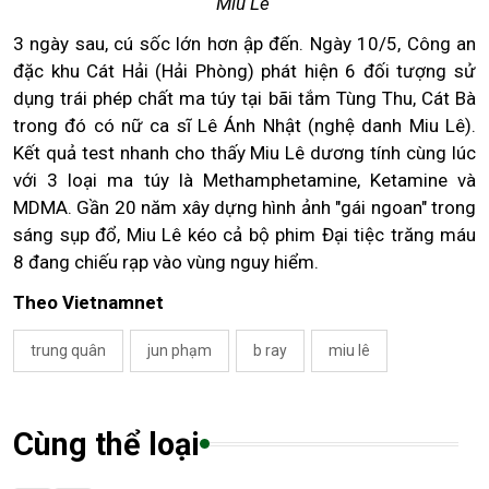
Miu Lê
3 ngày sau, cú sốc lớn hơn ập đến. Ngày 10/5, Công an
đặc khu Cát Hải (Hải Phòng) phát hiện 6 đối tượng sử
dụng trái phép chất ma túy tại bãi tắm Tùng Thu, Cát Bà
trong đó có nữ ca sĩ Lê Ánh Nhật (nghệ danh Miu Lê).
Kết quả test nhanh cho thấy Miu Lê dương tính cùng lúc
với 3 loại ma túy là Methamphetamine, Ketamine và
MDMA. Gần 20 năm xây dựng hình ảnh "gái ngoan" trong
sáng sụp đổ, Miu Lê kéo cả bộ phim Đại tiệc trăng máu
8 đang chiếu rạp vào vùng nguy hiểm.
Theo Vietnamnet
trung quân
jun phạm
b ray
miu lê
Cùng thể loại