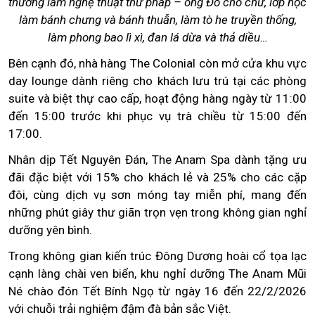
thưởng lãm nghệ thuật thư pháp – ông Đồ cho chữ, lớp học
làm bánh chưng và bánh thuẫn, làm tò he truyền thống,
làm phong bao lì xì, đan lá dừa và thả diều…
Bên cạnh đó, nhà hàng The Colonial còn mở cửa khu vực
day lounge dành riêng cho khách lưu trú tại các phòng
suite và biệt thự cao cấp, hoạt động hàng ngày từ 11:00
đến 15:00 trước khi phục vụ trà chiều từ 15:00 đến
17:00.
Nhân dịp Tết Nguyên Đán, The Anam Spa dành tặng ưu
đãi đặc biệt với 15% cho khách lẻ và 25% cho các cặp
đôi, cùng dịch vụ sơn móng tay miễn phí, mang đến
những phút giây thư giãn trọn vẹn trong không gian nghỉ
dưỡng yên bình.
Trong không gian kiến trúc Đông Dương hoài cổ tọa lạc
cạnh làng chài ven biển, khu nghỉ dưỡng The Anam Mũi
Né chào đón Tết Bính Ngọ từ ngày 16 đến 22/2/2026
với chuỗi trải nghiệm đậm đà bản sắc Việt.