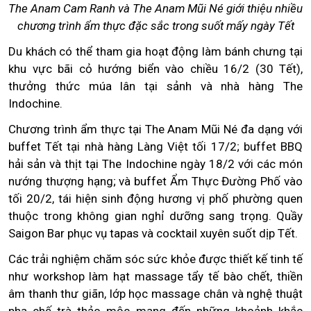
The Anam Cam Ranh và The Anam Mũi Né giới thiệu nhiều
chương trình ẩm thực đặc sắc trong suốt mấy ngày Tết
Du khách có thể tham gia hoạt động làm bánh chưng tại
khu vực bãi cỏ hướng biển vào chiều 16/2 (30 Tết),
thưởng thức múa lân tại sảnh và nhà hàng The
Indochine.
Chương trình ẩm thực tại The Anam Mũi Né đa dạng với
buffet Tết tại nhà hàng Làng Việt tối 17/2; buffet BBQ
hải sản và thịt tại The Indochine ngày 18/2 với các món
nướng thượng hạng; và buffet Ẩm Thực Đường Phố vào
tối 20/2, tái hiện sinh động hương vị phố phường quen
thuộc trong không gian nghỉ dưỡng sang trọng. Quầy
Saigon Bar phục vụ tapas và cocktail xuyên suốt dịp Tết.
Các trải nghiệm chăm sóc sức khỏe được thiết kế tinh tế
như workshop làm hạt massage tẩy tế bào chết, thiền
âm thanh thư giãn, lớp học massage chân và nghệ thuật