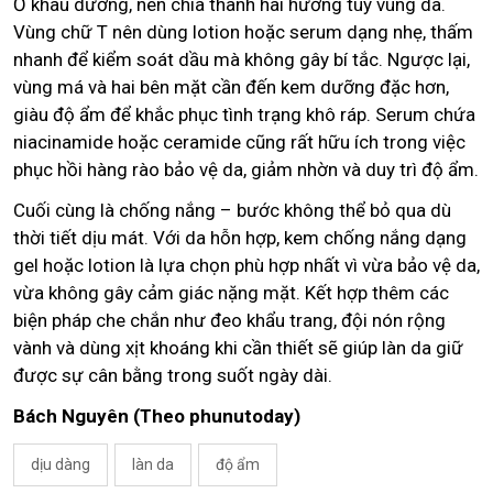
Ở khâu dưỡng, nên chia thành hai hướng tùy vùng da.
Vùng chữ T nên dùng lotion hoặc serum dạng nhẹ, thấm
nhanh để kiểm soát dầu mà không gây bí tắc. Ngược lại,
vùng má và hai bên mặt cần đến kem dưỡng đặc hơn,
giàu độ ẩm để khắc phục tình trạng khô ráp. Serum chứa
niacinamide hoặc ceramide cũng rất hữu ích trong việc
phục hồi hàng rào bảo vệ da, giảm nhờn và duy trì độ ẩm.
Cuối cùng là chống nắng – bước không thể bỏ qua dù
thời tiết dịu mát. Với da hỗn hợp, kem chống nắng dạng
gel hoặc lotion là lựa chọn phù hợp nhất vì vừa bảo vệ da,
vừa không gây cảm giác nặng mặt. Kết hợp thêm các
biện pháp che chắn như đeo khẩu trang, đội nón rộng
vành và dùng xịt khoáng khi cần thiết sẽ giúp làn da giữ
được sự cân bằng trong suốt ngày dài.
Bách Nguyên (Theo phunutoday)
dịu dàng
làn da
độ ẩm