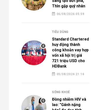
sáng tạo bứt phá,
Thìn gặp quý nhân
06/08/2026 05:59
TIÊU DÙNG
Standard Chartered
huy động thành
công khoản vay hợp
vốn xã hội trị giá
721 triệu USD cho
HDBank
05/08/2026 21:16
SỐNG KHOẺ
Đồng nhiễm HIV và
lao: "Gánh nặng