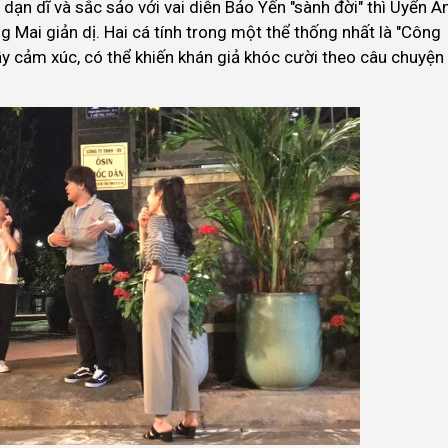
dạn dĩ và sắc sảo với vai diễn Bảo Yến "sành đời" thì Uyển Â
g Mai giản dị. Hai cá tính trong một thể thống nhất là "Công
ầy cảm xúc, có thể khiến khán giả khóc cười theo câu chuyện