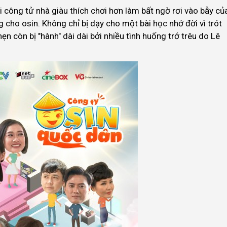
i công tử nhà giàu thích chơi hơn làm bất ngờ rơi vào bẫy củ
 cho osin. Không chỉ bị dạy cho một bài học nhớ đời vì trót
ẹn còn bị "hành" dài dài bởi nhiều tình huống trớ trêu do Lê