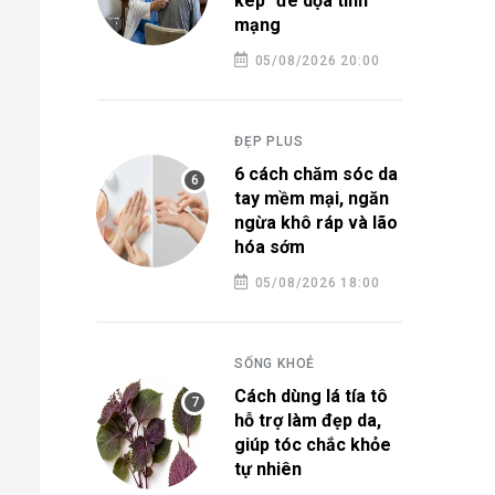
kép" đe dọa tính
mạng
05/08/2026 20:00
ĐẸP PLUS
6 cách chăm sóc da
tay mềm mại, ngăn
ngừa khô ráp và lão
hóa sớm
05/08/2026 18:00
SỐNG KHOẺ
Cách dùng lá tía tô
hỗ trợ làm đẹp da,
giúp tóc chắc khỏe
tự nhiên