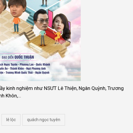
đầy kinh nghiệm như NSƯT Lê Thiện, Ngân Quỳnh, Trương
nh Khôn,…
lê lộc
quách ngọc tuyên