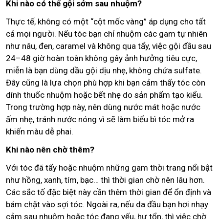
Khi nào có thể gội sớm sau nhuộm?
Thực tế, không có một “cột mốc vàng” áp dụng cho tất
cả mọi người. Nếu tóc bạn chỉ nhuộm các gam tự nhiên
như nâu, đen, caramel và không qua tẩy, việc gội đầu sau
24–48 giờ hoàn toàn không gây ảnh hưởng tiêu cực,
miễn là bạn dùng dầu gội dịu nhẹ, không chứa sulfate.
Đây cũng là lựa chọn phù hợp khi bạn cảm thấy tóc còn
dính thuốc nhuộm hoặc bết nhẹ do sản phẩm tạo kiểu.
Trong trường hợp này, nên dùng nước mát hoặc nước
ấm nhẹ, tránh nước nóng vì sẽ làm biểu bì tóc mở ra
khiến màu dễ phai.
Khi nào nên chờ thêm?
Với tóc đã tẩy hoặc nhuộm những gam thời trang nổi bật
như hồng, xanh, tím, bạc… thì thời gian chờ nên lâu hơn.
Các sắc tố đặc biệt này cần thêm thời gian để ổn định và
bám chặt vào sợi tóc. Ngoài ra, nếu da đầu bạn hơi nhạy
cảm sau nhuộm hoặc tóc đang yếu, hư tổn, thì việc chờ