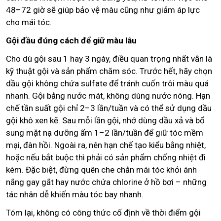
48–72 giờ sẽ giúp bảo vệ màu cũng như giảm áp lực
cho mái tóc.
Gội đầu đúng cách để giữ màu lâu
Cho dù gội sau 1 hay 3 ngày, điều quan trọng nhất vẫn là
kỹ thuật gội và sản phẩm chăm sóc. Trước hết, hãy chọn
dầu gội không chứa sulfate để tránh cuốn trôi màu quá
nhanh. Gội bằng nước mát, không dùng nước nóng. Hạn
chế tần suất gội chỉ 2–3 lần/tuần và có thể sử dụng dầu
gội khô xen kẽ. Sau mỗi lần gội, nhớ dùng dầu xả và bổ
sung mặt nạ dưỡng ẩm 1–2 lần/tuần để giữ tóc mềm
mại, đàn hồi. Ngoài ra, nên hạn chế tạo kiểu bằng nhiệt,
hoặc nếu bắt buộc thì phải có sản phẩm chống nhiệt đi
kèm. Đặc biệt, đừng quên che chắn mái tóc khỏi ánh
nắng gay gắt hay nước chứa chlorine ở hồ bơi – những
tác nhân dễ khiến màu tóc bay nhanh.
Tóm lại, không có công thức cố định về thời điểm gội