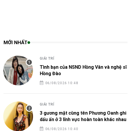
MỚI NHẤT
GIẢI TRÍ
Tình bạn của NSND Hồng Vân và nghệ sĩ
Hồng Đào
06/08/2026 10:48
GIẢI TRÍ
3 gương mặt cùng tên Phương Oanh ghi
dấu ấn ở 3 lĩnh vực hoàn toàn khác nhau
06/08/2026 10:40