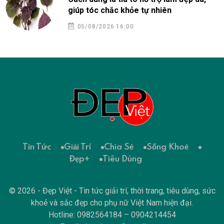
giúp tóc chắc khỏe tự nhiên
05/08/2026 16:00
Tin Tức
Giải Trí
Chia Sẻ
Sống Khoẻ
Đẹp+
Tiêu Dùng
© 2026 - Đẹp Việt - Tin tức giải trí, thời trang, tiêu dùng, sức
khoẻ và sắc đẹp cho phụ nữ Việt Nam hiện đại.
Hotline: 0982564184 – 0904214454