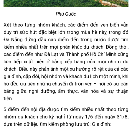
Phú Quốc
Xét theo từng nhóm khách, các điểm đến ven biển vẫn
duy trì sức hút đặc biệt lớn trong mùa hè này, trong đó
Đà Nẵng đứng đầu các điểm đến trong nước được tìm
kiếm nhiều nhất trên mọi phân khúc du khách. Đồng thời,
các điểm đến như Đà Lạt và Thành phố Hồ Chí Minh cũng
liên tiếp xuất hiện ở bảng xếp hạng của mọi nhóm du
khách. Điều này phản ánh một xu hướng rõ rệt của cả các
gia đình, cặp đôi, hội nhóm và khách du lịch một mình, khi
họ đều ưu tiên những chuyến đi trọn vẹn – nơi có sự cân
bằng giữa nghỉ dưỡng, ẩm thực, văn hóa và sự thuận
tiện.
5 điểm đến nội địa được tìm kiếm nhiều nhất theo từng
nhóm du khách cho kỳ nghỉ từ ngày 1/6 đến ngày 31/8,
dựa trên dữ liệu tìm kiếm phòng lưu trú: Gia đình: