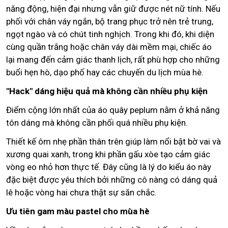
năng động, hiện đại nhưng vẫn giữ được nét nữ tính. Nếu
phối với chân váy ngắn, bộ trang phục trở nên trẻ trung,
ngọt ngào và có chút tinh nghịch. Trong khi đó, khi diện
cùng quần trắng hoặc chân váy dài mềm mại, chiếc áo
lại mang đến cảm giác thanh lịch, rất phù hợp cho những
buổi hẹn hò, dạo phố hay các chuyến du lịch mùa hè.
"Hack" dáng hiệu quả mà không cần nhiều phụ kiện
Điểm cộng lớn nhất của áo quây peplum nằm ở khả năng
tôn dáng mà không cần phối quá nhiều phụ kiện.
Thiết kế ôm nhẹ phần thân trên giúp làm nổi bật bờ vai và
xương quai xanh, trong khi phần gấu xòe tạo cảm giác
vòng eo nhỏ hơn thực tế. Đây cũng là lý do kiểu áo này
đặc biệt được yêu thích bởi những cô nàng có dáng quả
lê hoặc vòng hai chưa thật sự săn chắc.
Ưu tiên gam màu pastel cho mùa hè