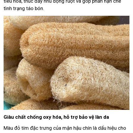
tiêu hóa, thúc đẩy nhu động ruột và góp phần hạn chế
tình trạng táo bón.
Giàu chất chống oxy hóa, hỗ trợ bảo vệ làn da
Màu đỏ tím đặc trưng của mận hậu chín là dấu hiệu cho