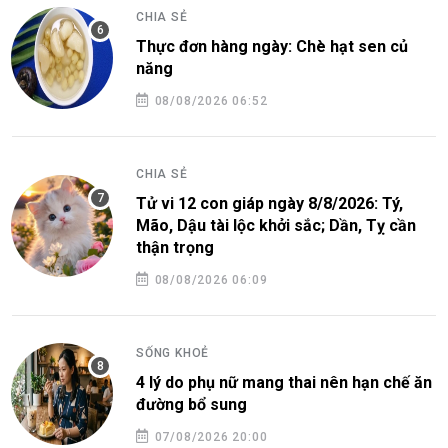
CHIA SẺ
Thực đơn hàng ngày: Chè hạt sen củ
năng
08/08/2026 06:52
CHIA SẺ
Tử vi 12 con giáp ngày 8/8/2026: Tý,
Mão, Dậu tài lộc khởi sắc; Dần, Tỵ cần
thận trọng
08/08/2026 06:09
SỐNG KHOẺ
4 lý do phụ nữ mang thai nên hạn chế ăn
đường bổ sung
07/08/2026 20:00