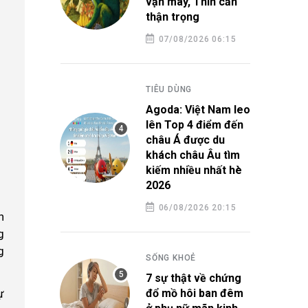
vận may, Thìn cần
thận trọng
07/08/2026 06:15
TIÊU DÙNG
Agoda: Việt Nam leo
lên Top 4 điểm đến
châu Á được du
khách châu Âu tìm
kiếm nhiều nhất hè
2026
06/08/2026 20:15
n
g
g
SỐNG KHOẺ
7 sự thật về chứng
ự
đổ mồ hôi ban đêm