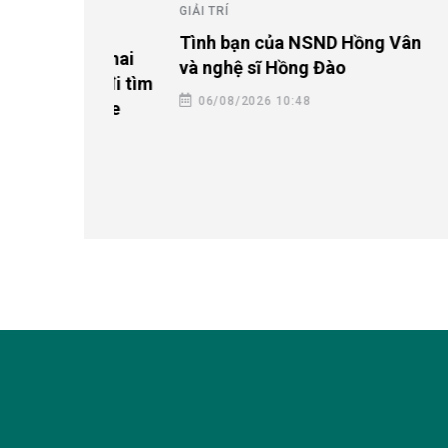
GIẢI TRÍ
Tình bạn của NSND Hồng Vân
” mời hai
GIẢI TRÍ
và nghệ sĩ Hồng Đào
Vàng đi tìm
3 gương
06/08/2026 10:48
 bến xe
Phương 
lĩnh vự
06/08/