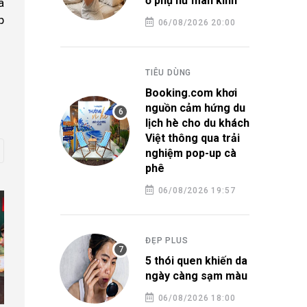
ở phụ nữ mãn kinh
a
p
06/08/2026 20:00
TIÊU DÙNG
Booking.com khơi
nguồn cảm hứng du
lịch hè cho du khách
Việt thông qua trải
nghiệm pop-up cà
phê
06/08/2026 19:57
ĐẸP PLUS
5 thói quen khiến da
ngày càng sạm màu
06/08/2026 18:00