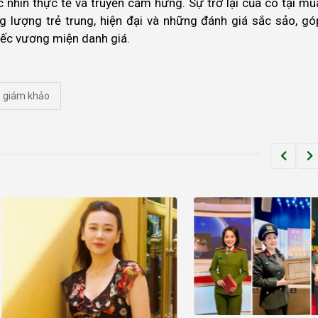
 nhìn thực tế và truyền cảm hứng. Sự trở lại của cô tại mù
lượng trẻ trung, hiện đại và những đánh giá sắc sảo, gó
iếc vương miện danh giá.
giám khảo