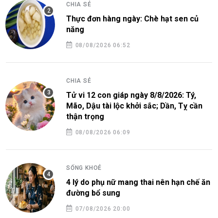
CHIA SẺ
Thực đơn hàng ngày: Chè hạt sen củ
năng
08/08/2026 06:52
CHIA SẺ
Tử vi 12 con giáp ngày 8/8/2026: Tý,
Mão, Dậu tài lộc khởi sắc; Dần, Tỵ cần
thận trọng
08/08/2026 06:09
SỐNG KHOẺ
4 lý do phụ nữ mang thai nên hạn chế ăn
đường bổ sung
07/08/2026 20:00