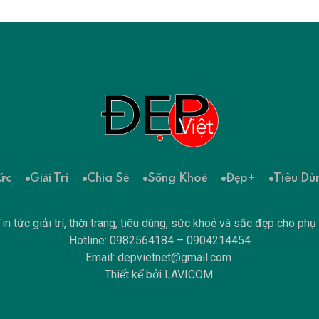
ức
Giải Trí
Chia Sẻ
Sống Khoẻ
Đẹp+
Tiêu Dù
in tức giải trí, thời trang, tiêu dùng, sức khoẻ và sắc đẹp cho phụ
Hotline: 0982564184 – 0904214454
Email:
depvietnet@gmail.com
.
Thiết kế bởi
LAVICOM
.