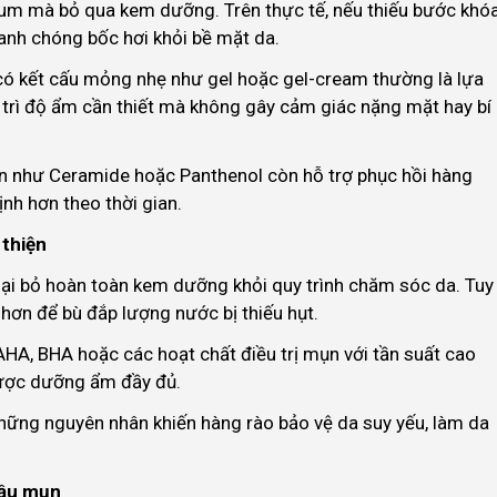
erum mà bỏ qua kem dưỡng. Trên thực tế, nếu thiếu bước khó
nh chóng bốc hơi khỏi bề mặt da.
 có kết cấu mỏng nhẹ như gel hoặc gel-cream thường là lựa
trì độ ẩm cần thiết mà không gây cảm giác nặng mặt hay bí
n như Ceramide hoặc Panthenol còn hỗ trợ phục hồi hàng
ịnh hơn theo thời gian.
 thiện
loại bỏ hoàn toàn kem dưỡng khỏi quy trình chăm sóc da. Tuy
u hơn để bù đắp lượng nước bị thiếu hụt.
HA, BHA hoặc các hoạt chất điều trị mụn với tần suất cao
được dưỡng ẩm đầy đủ.
ững nguyên nhân khiến hàng rào bảo vệ da suy yếu, làm da
dầu mụn