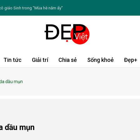
 cô giáo Sinh trong "Mùa hè năm ấy"
o thứ hai ngày 10/8/2026: Bảo Bình sáng tạo
: Chè bo bo bạch quả
n tài lộc rực rỡ, Tỵ đón cơ hội kiếm tiền
a mẹ khi trở lại công việc
Tin tức
Giải trí
Chia sẻ
Sống khoẻ
Đẹp+
 chất cần thiết cho mái tóc
 da dầu mụn
nào đến quá trình giảm mỡ
àm mặt nạ giúp da mềm mại hơn
rọng sau khi lùi về hậu phương
a dầu mụn