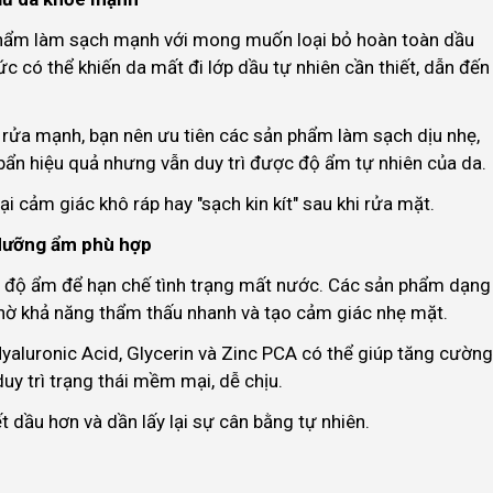
phẩm làm sạch mạnh với mong muốn loại bỏ hoàn toàn dầu
c có thể khiến da mất đi lớp dầu tự nhiên cần thiết, dẫn đến
 rửa mạnh, bạn nên ưu tiên các sản phẩm làm sạch dịu nhẹ,
 bẩn hiệu quả nhưng vẫn duy trì được độ ẩm tự nhiên của da.
i cảm giác khô ráp hay "sạch kin kít" sau khi rửa mặt.
dưỡng ẩm phù hợp
g độ ẩm để hạn chế tình trạng mất nước. Các sản phẩm dạng
hờ khả năng thẩm thấu nhanh và tạo cảm giác nhẹ mặt.
aluronic Acid, Glycerin và Zinc PCA có thể giúp tăng cường
uy trì trạng thái mềm mại, dễ chịu.
t dầu hơn và dần lấy lại sự cân bằng tự nhiên.