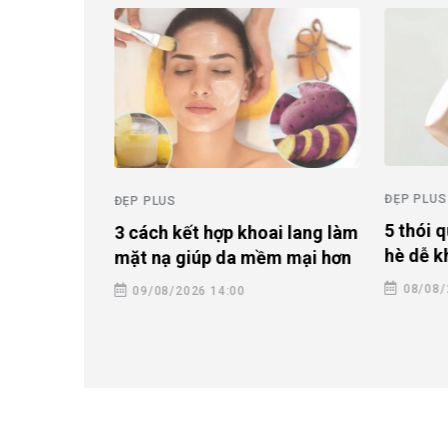
ĐẸP PLUS
ĐẸP PLUS
ng dưỡng
5 thói 
3 cách kết hợp khoai lang làm
 mái tóc
hè dễ k
mặt nạ giúp da mềm mại hơn
08/08/
09/08/2026 14:00