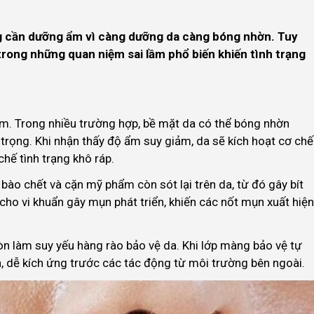
g cần dưỡng ẩm vì càng dưỡng da càng bóng nhờn. Tuy
trong những quan niệm sai lầm phổ biến khiến tình trạng
ẩm. Trong nhiều trường hợp, bề mặt da có thể bóng nhờn
trọng. Khi nhận thấy độ ẩm suy giảm, da sẽ kích hoạt cơ chế
hế tình trạng khô ráp.
 bào chết và cặn mỹ phẩm còn sót lại trên da, từ đó gây bít
 cho vi khuẩn gây mụn phát triển, khiến các nốt mụn xuất hiện
òn làm suy yếu hàng rào bảo vệ da. Khi lớp màng bảo vệ tự
n, dễ kích ứng trước các tác động từ môi trường bên ngoài.