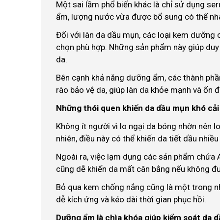
Một sai lầm phổ biến khác là chỉ sử dụng s
ẩm, lượng nước vừa được bổ sung có thể nha
Đối với làn da dầu mụn, các loại kem dưỡng
chọn phù hợp. Những sản phẩm này giúp duy 
da.
Bên cạnh khả năng dưỡng ẩm, các thành phầ
rào bảo vệ da, giúp làn da khỏe mạnh và ổn đ
Những thói quen khiến da dầu mụn khó cải
Không ít người vì lo ngại da bóng nhờn nên 
nhiên, điều này có thể khiến da tiết dầu nhiề
Ngoài ra, việc lạm dụng các sản phẩm chứa A
cũng dễ khiến da mất cân bằng nếu không 
Bỏ qua kem chống nắng cũng là một trong nh
dễ kích ứng và kéo dài thời gian phục hồi.
Dưỡng ẩm là chìa khóa giúp kiểm soát da 