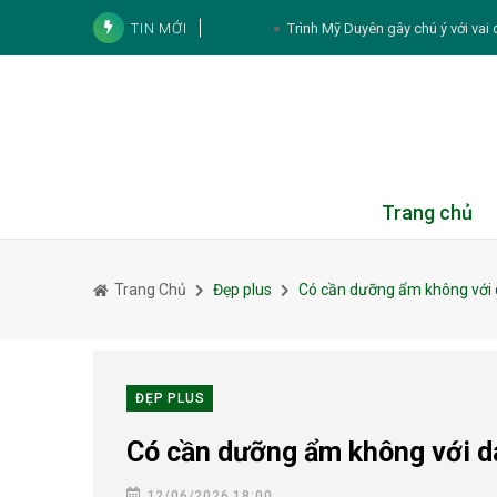
TIN MỚI
Trình Mỹ Duyên gây chú ý với vai
Tử vi cá nhân hàng ngày 12 cung Hoàng Đạ
Thực đơn hàng ngày
Tử vi 12 con giáp ngày 10/8/2026: Thâ
5 cách duy trì nguồn sữ
Trang chủ
5 thực phẩm bổ sung dưỡng
Trang Chủ
Đẹp plus
Có cần dưỡng ẩm không với
Giấc ngủ ảnh hưởng thế 
3 cách kết hợp khoai lang l
Đỗ Mỹ Linh ngày càng sang t
ĐẸP PLUS
Có cần dưỡng ẩm không với d
12/06/2026 18:00