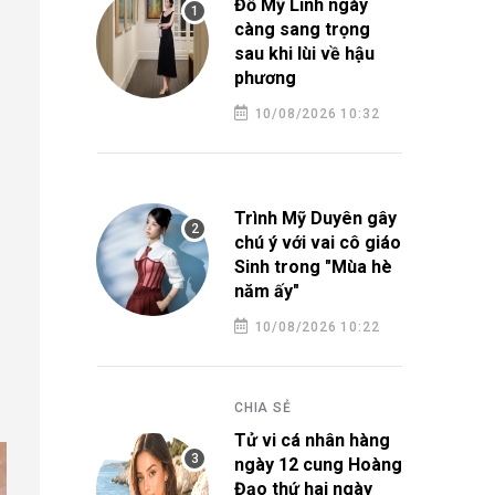
Đỗ Mỹ Linh ngày
càng sang trọng
sau khi lùi về hậu
phương
10/08/2026 10:32
Trình Mỹ Duyên gây
chú ý với vai cô giáo
Sinh trong "Mùa hè
năm ấy"
10/08/2026 10:22
CHIA SẺ
Tử vi cá nhân hàng
ngày 12 cung Hoàng
Đạo thứ hai ngày