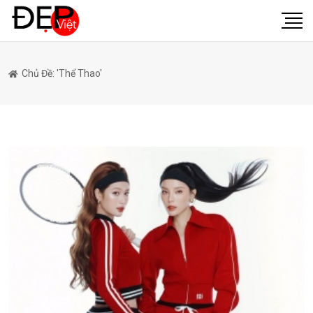
Chủ Đề: 'thể Thao'