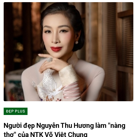
ĐẸP PLUS
Người đẹp Nguyễn Thu Hương làm "nàng
thơ" của NTK Võ Việt Chung