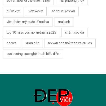
sở văn hoá và thể thao hà nội
mai phương thuý
quần vợt
váy xếp ly
áo thun lệch vai
viện thẩm mỹ quốc tế nadiva
mai anh
top 10 miss cosmo vietnam 2025
chăm sóc da
nadiva
xuân bắc
bộ văn hóa thể thao và du lịch
cục trưởng cục nghệ thuật biểu diễn