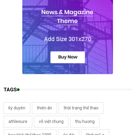
TAGS
kỳ duyên
thiên ân
thời trang thể thao
athleisure
võ việt chung
thu hương
hoa khôi thể thao 1995
áo dài
lãnh mỹ a