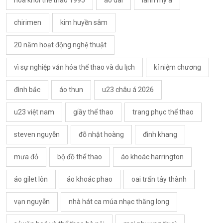
chirimen
kim huyền sâm
20 năm hoạt động nghệ thuật
vì sự nghiệp văn hóa thể thao và du lịch
kỉ niệm chương
đình bắc
áo thun
u23 châu á 2026
u23 việt nam
giầy thể thao
trang phục thể thao
steven nguyễn
đỗ nhật hoàng
đình khang
mưa đỏ
bộ đồ thể thao
áo khoác harrington
áo gilet lôn
áo khoác phao
oai trấn tây thành
vạn nguyễn
nhà hát ca múa nhạc thăng long