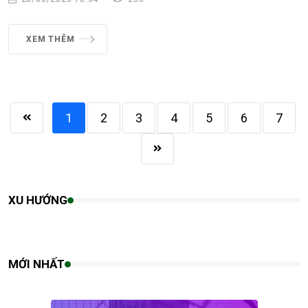
XEM THÊM
1
2
3
4
5
6
7
XU HƯỚNG
MỚI NHẤT