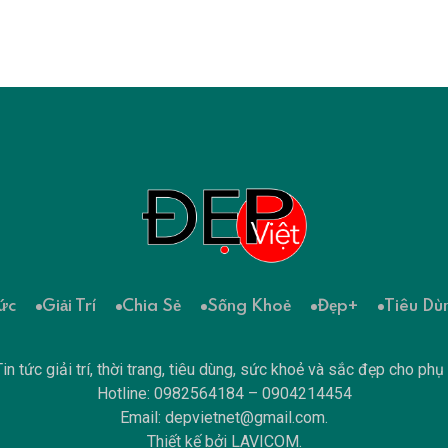
ức
Giải Trí
Chia Sẻ
Sống Khoẻ
Đẹp+
Tiêu Dù
in tức giải trí, thời trang, tiêu dùng, sức khoẻ và sắc đẹp cho phụ
Hotline: 0982564184 – 0904214454
Email:
depvietnet@gmail.com
.
Thiết kế bởi
LAVICOM
.