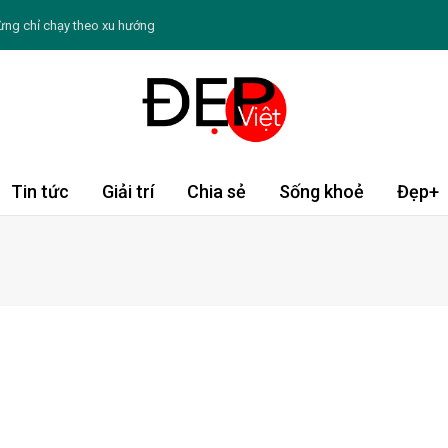
ừng chỉ chạy theo xu hướng
ín tiếng sau khi lấy chồng
 Không ồn ào, ưu tiên những giá trị bền vững
o thứ bảy ngày 8/8/2026: Sư Tử tràn động lực
: Chè hạt sen củ năng
Tin tức
Giải trí
Chia sẻ
Sống khoẻ
Đẹp+
 Dậu tài lộc khởi sắc; Dần, Tỵ cần thận trọng
nên hạn chế ăn đường bổ sung
gày càng thâm sạm, khô nứt
 thể ảnh hưởng đến sức khỏe