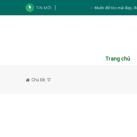
TIN MỚI
Muốn để tóc mái đẹp, đ
Diễn viên Hương Giang k
Noo Phước Thịnh và cách tích lũy tài sản:
Tử vi cá nhân hàng ngày 12 cung Hoàng Đạ
Thực đơn hàng ngày
Trang chủ
Tử vi 12 con giáp ngày 8/8/2026: Tý, Mão,
Chủ Đề: '0'
4 lý do phụ nữ mang thai 
4 thói quen khiến môi n
3 sai lầm khi rán cá có