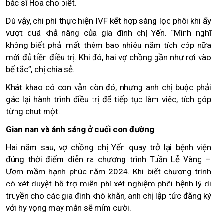
bác sĩ Hoa cho biết.
Dù vậy, chi phí thực hiện IVF kết hợp sàng lọc phôi khi ấy
vượt quá khả năng của gia đình chị Yến. “Mình nghĩ
không biết phải mất thêm bao nhiêu năm tích cóp nữa
mới đủ tiền điều trị. Khi đó, hai vợ chồng gần như rơi vào
bế tắc”, chị chia sẻ.
Khát khao có con vẫn còn đó, nhưng anh chị buộc phải
gác lại hành trình điều trị để tiếp tục làm việc, tích góp
từng chút một.
Gian nan và ánh sáng ở cuối con đường
Hai năm sau, vợ chồng chị Yến quay trở lại bệnh viện
đúng thời điểm diễn ra chương trình Tuần Lễ Vàng –
Ươm mầm hạnh phúc năm 2024. Khi biết chương trình
có xét duyệt hỗ trợ miễn phí xét nghiệm phôi bệnh lý di
truyền cho các gia đình khó khăn, anh chị lập tức đăng ký
với hy vọng may mắn sẽ mỉm cười.