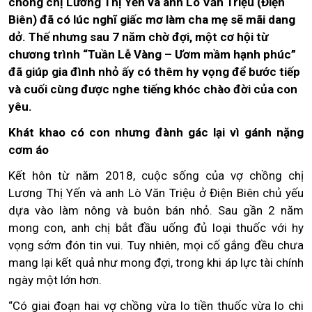
chồng chị Lương Thị Yến và anh Lò Văn Triệu (Điện
Biên) đã có lúc nghĩ giấc mơ làm cha mẹ sẽ mãi dang
dở. Thế nhưng sau 7 năm chờ đợi, một cơ hội từ
chương trình “Tuần Lễ Vàng – Ươm mầm hạnh phúc”
đã giúp gia đình nhỏ ấy có thêm hy vọng để bước tiếp
và cuối cùng được nghe tiếng khóc chào đời của con
yêu.
Khát khao có con nhưng đành gác lại vì gánh nặng
cơm áo
Kết hôn từ năm 2018, cuộc sống của vợ chồng chị
Lương Thị Yến và anh Lò Văn Triệu ở Điện Biên chủ yếu
dựa vào làm nông và buôn bán nhỏ. Sau gần 2 năm
mong con, anh chị bắt đầu uống đủ loại thuốc với hy
vọng sớm đón tin vui. Tuy nhiên, mọi cố gắng đều chưa
mang lại kết quả như mong đợi, trong khi áp lực tài chính
ngày một lớn hơn.
“Có giai đoạn hai vợ chồng vừa lo tiền thuốc vừa lo chi