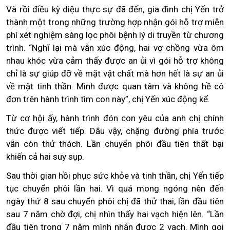
Và rồi điều kỳ diệu thực sự đã đến, gia đình chị Yến trở
thành một trong những trường hợp nhận gói hỗ trợ miễn
phí xét nghiệm sàng lọc phôi bệnh lý di truyền từ chương
trình. “Nghĩ lại mà vẫn xúc động, hai vợ chồng vừa ôm
nhau khóc vừa cảm thấy được an ủi vì gói hỗ trợ không
chỉ là sự giúp đỡ về mặt vật chất mà hơn hết là sự an ủi
về mặt tinh thần. Mình được quan tâm và không hề cô
đơn trên hành trình tìm con này”, chị Yến xúc động kể.
Từ cơ hội ấy, hành trình đón con yêu của anh chị chính
thức được viết tiếp. Dẫu vậy, chặng đường phía trước
vẫn còn thử thách. Lần chuyển phôi đầu tiên thất bại
khiến cả hai suy sụp.
Sau thời gian hồi phục sức khỏe và tinh thần, chị Yến tiếp
tục chuyển phôi lần hai. Vì quá mong ngóng nên đến
ngày thứ 8 sau chuyển phôi chị đã thử thai, lần đầu tiên
sau 7 năm chờ đợi, chị nhìn thấy hai vạch hiện lên. “Lần
đầu tiên trong 7 năm mình nhận được 2 vạch. Mình gọi