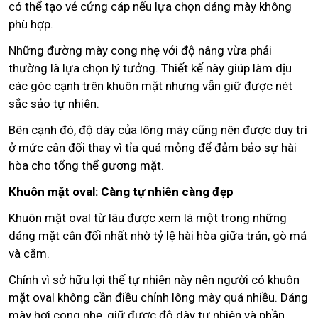
có thể tạo vẻ cứng cáp nếu lựa chọn dáng mày không
phù hợp.
Những đường mày cong nhẹ với độ nâng vừa phải
thường là lựa chọn lý tưởng. Thiết kế này giúp làm dịu
các góc cạnh trên khuôn mặt nhưng vẫn giữ được nét
sắc sảo tự nhiên.
Bên cạnh đó, độ dày của lông mày cũng nên được duy trì
ở mức cân đối thay vì tỉa quá mỏng để đảm bảo sự hài
hòa cho tổng thể gương mặt.
Khuôn mặt oval: Càng tự nhiên càng đẹp
Khuôn mặt oval từ lâu được xem là một trong những
dáng mặt cân đối nhất nhờ tỷ lệ hài hòa giữa trán, gò má
và cằm.
Chính vì sở hữu lợi thế tự nhiên này nên người có khuôn
mặt oval không cần điều chỉnh lông mày quá nhiều. Dáng
mày hơi cong nhẹ, giữ được độ dày tự nhiên và phần