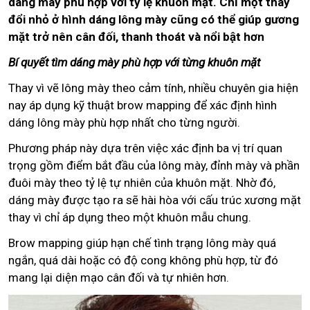
dáng mày phù hợp với tỷ lệ khuôn mặt. Chỉ một thay
đổi nhỏ ở hình dáng lông mày cũng có thể giúp gương
mặt trở nên cân đối, thanh thoát và nổi bật hơn
Bí quyết tìm dáng mày phù hợp với từng khuôn mặt
Thay vì vẽ lông mày theo cảm tính, nhiều chuyên gia hiện
nay áp dụng kỹ thuật brow mapping để xác định hình
dáng lông mày phù hợp nhất cho từng người.
Phương pháp này dựa trên việc xác định ba vị trí quan
trọng gồm điểm bắt đầu của lông mày, đỉnh mày và phần
đuôi mày theo tỷ lệ tự nhiên của khuôn mặt. Nhờ đó,
dáng mày được tạo ra sẽ hài hòa với cấu trúc xương mặt
thay vì chỉ áp dụng theo một khuôn mẫu chung.
Brow mapping giúp hạn chế tình trạng lông mày quá
ngắn, quá dài hoặc có độ cong không phù hợp, từ đó
mang lại diện mạo cân đối và tự nhiên hơn.