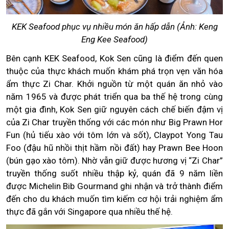
KEK Seafood phục vụ nhiều món ăn hấp dẫn (Ảnh: Keng
Eng Kee Seafood)
Bên cạnh KEK Seafood, Kok Sen cũng là điểm đến quen
thuộc của thực khách muốn khám phá trọn vẹn văn hóa
ẩm thực Zi Char. Khởi nguồn từ một quán ăn nhỏ vào
năm 1965 và được phát triển qua ba thế hệ trong cùng
một gia đình, Kok Sen giữ nguyên cách chế biến đậm vị
của Zi Char truyền thống với các món như Big Prawn Hor
Fun (hủ tiếu xào với tôm lớn và sốt), Claypot Yong Tau
Foo (đậu hũ nhồi thịt hầm nồi đất) hay Prawn Bee Hoon
(bún gạo xào tôm). Nhờ vẫn giữ được hương vị “Zi Char”
truyền thống suốt nhiều thập kỷ, quán đã 9 năm liền
được Michelin Bib Gourmand ghi nhận và trở thành điểm
đến cho du khách muốn tìm kiếm cơ hội trải nghiệm ẩm
thực đã gắn với Singapore qua nhiều thế hệ.