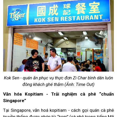
Kok Sen - quán ăn phục vụ thực đơn Zi Char bình dân luôn
đông khách ghé thăm (Ảnh: Time Out)
Văn hóa Kopitiam - Trải nghiệm cà phê “chuẩn
Singapore”
Tại Singapore, văn hoá kopitiam - cách gọi quán cà phê
truyền thống được ghép từ “kopi” (cà phê trong tiếng Mã