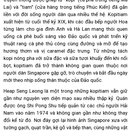
Lai) và “tiam” (cửa hàng trong tiếng Phúc Kiến) đã gắn
liền với đời sống người dân qua nhiều thế hệ. Kopitiam
xuất hiện từ cuối thế kỷ XIX, khi các đầu bếp người Hoa
từng làm cho gia đình Anh và Hà Lan mang thói quen
uống cà phê buổi sáng vào Đảo quốc và phát triển kỹ
thuật rang cà phê thủ công cùng đường và mỡ để tạo
hương thơm và vị caramel đặc trưng. Từ những tách
kopi nóng pha với sữa đặc và sữa tươi khuấy đến khi nổi
bọt, kopitiam đã trở thành không gian quen thuộc nơi
người dân Singapore gặp gỡ, trò chuyện và bắt đầu ngày
mới theo nhịp sống thân thuộc của Đảo quốc.
Heap Seng Leong là một trong những kopitiam vẫn giữ
gần như nguyên vẹn diện mạo sau nhiều thập kỷ. Quán
được ông Shi Pong Shu tiếp quản từ các chủ người Hải
Nam vào năm 1974 và không gian gần như không thay
đổi kể từ đó. Nơi đây gợi lại hình ảnh Singapore xưa với
tường gạch, quạt trần, kệ gỗ và bếp than, cùng những vật