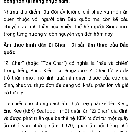
công tồn tại hàng chục năm.
Những địa điểm lâu đời ấy không chỉ phục vụ món ăn
quen thuộc với người dân Đảo quốc mà còn kể câu
chuyện và tinh thần của nhiều thế hệ người Singapore
trong từng hương vị còn nguyên vẹn đến hôm nay.
Ẩm thực bình dân Zi Char - Di sản ẩm thực của Đảo
quốc
“Zi Char” (hoặc “Tze Char”) có nghĩa là "nấu và chiên"
trong tiếng Phúc Kiến. Tại Singapore, Zi Char từ lâu đã
trở thành một mô hình quán ăn quen thuộc của các gia
đình, phục vụ thực đơn đa dạng với khẩu phần lớn và giá
cả hợp lý.
Tiêu biểu cho phong cách ẩm thực này phải kể đến Keng
Eng Kee (KEK) Seafood - một quán ăn “Zi Char” gia đình
và được phát triển qua ba thế hệ. KEK ra đời từ một quầy
ăn nhỏ vào những năm 1970, quán ăn nổi tiếng nhờ