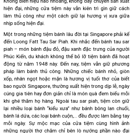
Không biển hiệu hào nhoáng, không dây chuyền sản xuất
hiện đại, những cửa tiệm này vẫn kiên trì gìn giữ cách
làm thủ công như một cách giữ lại hương vị xưa giữa
nhịp sống hiện đại.
Một trong những tiệm bánh lâu đời tại Singapore phải kể
đến Loong Fatt Tau Sar Piah. Khi nhắc đến bánh tau sar
piah – món bánh đậu đỏ, đậu xanh đặc trưng của người
Phúc Kiến, du khách không thể bỏ lỡ tiệm bánh đã hoạt
động từ năm 1948 này. Đến nay, tiệm vẫn giữ phương
pháp làm bánh thủ công. Những chiếc bánh nhỏ, giòn
xốp, nhân ngọt hoặc mặn là hương vị tuổi thơ của biết
bao người Singapore, thường xuất hiện trong dịp lễ, ngày
cúng gia tiên hay đơn giản chỉ là món quà đem biếu mỗi
khi ghé thăm họ hàng. Ngoài tau sar piah, tiệm còn giữ
lại nhiều loại bánh “kiểu xưa” như bánh bông lan chuối,
bánh lá dứa, các loại bánh cuộn,... đều được làm bằng tay
mỗi ngày. Sự mộc mạc của cửa tiệm cùng hình ảnh
những người thợ chăm chỉ bên lò nướng phần nào đại