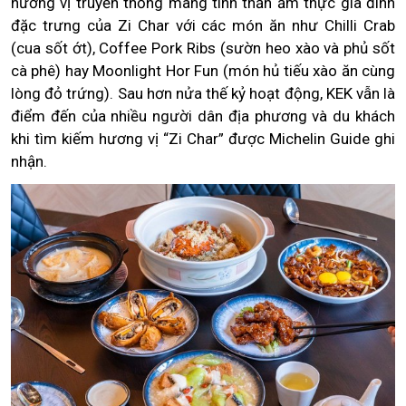
hương vị truyền thống mang tinh thần ẩm thực gia đình
đặc trưng của Zi Char với các món ăn như Chilli Crab
(cua sốt ớt), Coffee Pork Ribs (sườn heo xào và phủ sốt
cà phê) hay Moonlight Hor Fun (món hủ tiếu xào ăn cùng
lòng đỏ trứng). Sau hơn nửa thế kỷ hoạt động, KEK vẫn là
điểm đến của nhiều người dân địa phương và du khách
khi tìm kiếm hương vị “Zi Char” được Michelin Guide ghi
nhận.