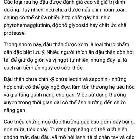
Các loại rau họ đậu được đánh giá cao về giá trị dinh
dưỡng. Tuy nhiên, nếu chưa được nấu chín hoàn toàn,
chúng có thể chứa nhiều hợp chất gây hại như
phytohemagglutinin, độc tố glycosid hay chất ức chế
protease.
Trong nhóm này, đậu thận được xem là loại thực phẩm
cần đặc biệt lưu ý. Nhiều người thích ăn đậu thận còn hơi
tái để giữ độ giòn và vị ngọt tự nhiên, nhưng đây lại là
cách ăn tiềm ẩn nguy cơ sức khỏe.
Đậu thận chưa chín kỹ chứa lectin và saponin - những
hợp chất có thể gây ngộ độc, làm tổn thương hệ tiêu hóa
và gia tăng gánh nặng cho gan. Việc sử dụng thường
xuyên trong thời gian dài có thể ảnh hưởng đến chức
năng gan.
Các triệu chứng ngộ độc thường gặp bao gồm đầy bụng,
nôn mửa, tiêu chảy. Trường hợp nặng có thể xuất hiện
chóng mặt, đau đầu, vã mồ hôi lạnh, tê bì chân tay và các