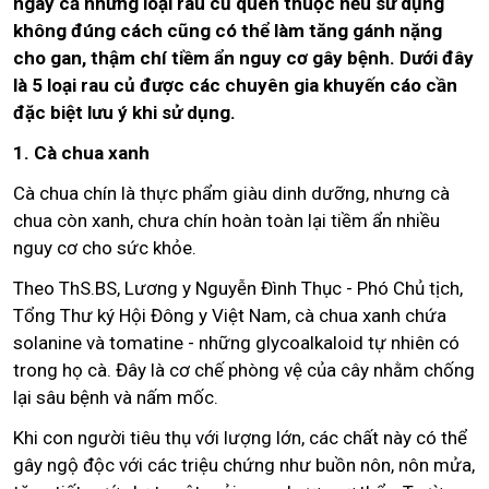
ngay cả những loại rau củ quen thuộc nếu sử dụng
không đúng cách cũng có thể làm tăng gánh nặng
cho gan, thậm chí tiềm ẩn nguy cơ gây bệnh. Dưới đây
là 5 loại rau củ được các chuyên gia khuyến cáo cần
đặc biệt lưu ý khi sử dụng.
1. Cà chua xanh
Cà chua chín là thực phẩm giàu dinh dưỡng, nhưng cà
chua còn xanh, chưa chín hoàn toàn lại tiềm ẩn nhiều
nguy cơ cho sức khỏe.
Theo ThS.BS, Lương y Nguyễn Đình Thục - Phó Chủ tịch,
Tổng Thư ký Hội Đông y Việt Nam, cà chua xanh chứa
solanine và tomatine - những glycoalkaloid tự nhiên có
trong họ cà. Đây là cơ chế phòng vệ của cây nhằm chống
lại sâu bệnh và nấm mốc.
Khi con người tiêu thụ với lượng lớn, các chất này có thể
gây ngộ độc với các triệu chứng như buồn nôn, nôn mửa,