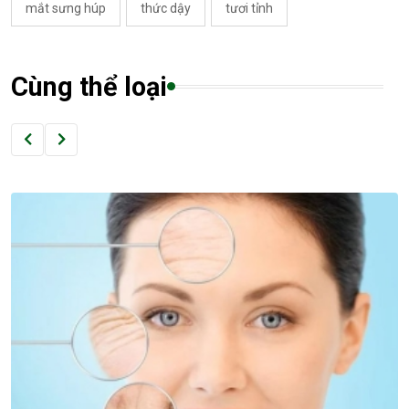
mắt sưng húp
thức dậy
tươi tỉnh
Cùng thể loại