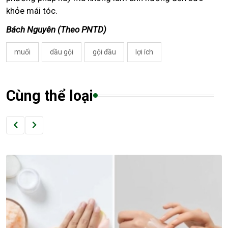
khỏe mái tóc.
Bách Nguyên (Theo PNTD)
muối
dầu gội
gội đầu
lợi ích
Cùng thể loại