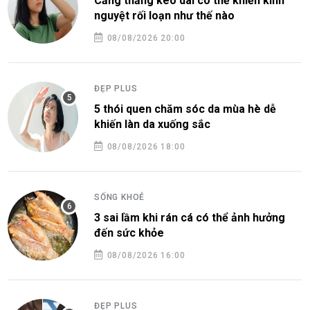
Căng thẳng kéo dài có thể khiến kinh
nguyệt rối loạn như thế nào
08/08/2026 20:00
ĐẸP PLUS
5 thói quen chăm sóc da mùa hè dễ
khiến làn da xuống sắc
08/08/2026 18:00
SỐNG KHOẺ
3 sai lầm khi rán cá có thể ảnh hưởng
đến sức khỏe
08/08/2026 16:00
ĐẸP PLUS