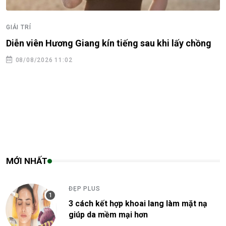
Noo Phước Thịnh và cách tích lũy tài sản: Không ồn
ào, ưu tiên những giá trị bền vững
08/08/2026 10:53
MỚI NHẤT
ĐẸP PLUS
3 cách kết hợp khoai lang làm mặt nạ
giúp da mềm mại hơn