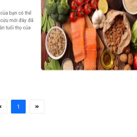
 của bạn có thể
 cứu mới đây đã
ắn tuổi thọ của
1