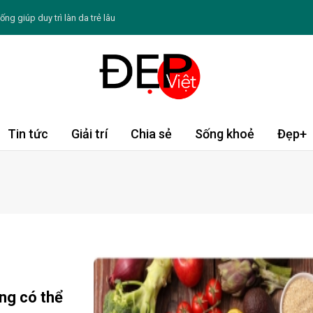
ng giúp duy trì làn da trẻ lâu
ang thiếu collagen, đừng chủ quan bỏ qua
 Hồng Vân và nghệ sĩ Hồng Đào
 ghi dấu ấn ở 3 lĩnh vực hoàn toàn khác nhau
ng Đạo thứ năm ngày 6/8/2026: Bọ Cạp thuận lợi
Tin tức
Giải trí
Chia sẻ
Sống khoẻ
Đẹp+
 ngày: Chè mít đát hạt é
6: Dần sáng tạo bứt phá, Thìn gặp quý nhân
ản vay hợp vốn xã hội trị giá 721 triệu USD cho
 "Gánh nặng kép" đe dọa tính mạng
hiến da ngày càng sạm màu
ng có thể