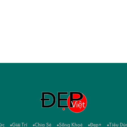
ức
Giải Trí
Chia Sẻ
Sống Khoẻ
Đẹp+
Tiêu Dù