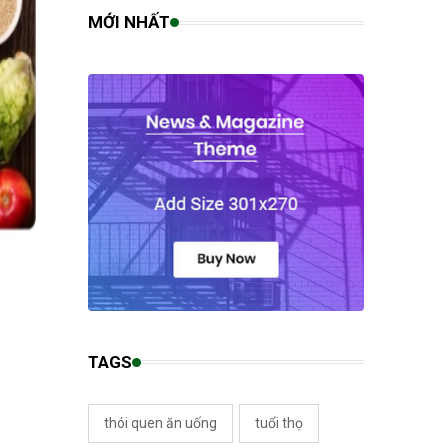
MỚI NHẤT
TAGS
thói quen ăn uống
tuổi thọ