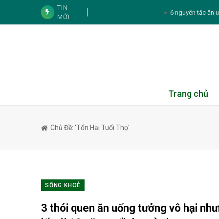
TIN
6 nguyên tắc ăn uố
MỚI
5 dấu hiệu cho thấy cơ thể đ
Tình bạn của NSND
3 gương mặt cùng tên Phương Oanh
Tử vi cá nhân hàng ngày 12 cung Hoà
Trang chủ
Thực đơn hàng
Chủ Đề: 'Tổn Hại Tuổi Thọ'
Tử vi 12 con giáp ngày 6/8/202
Standard Chartered huy động thành công kho
HDBank
Đồng nhiễm HIV và lao:
SỐNG KHOẺ
5 thói quen k
3 thói quen ăn uống tưởng vô hại như