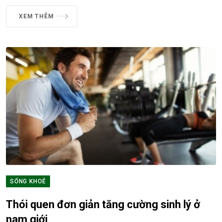
XEM THÊM
SỐNG KHOẺ
Thói quen đơn giản tăng cường sinh lý ở
nam giới