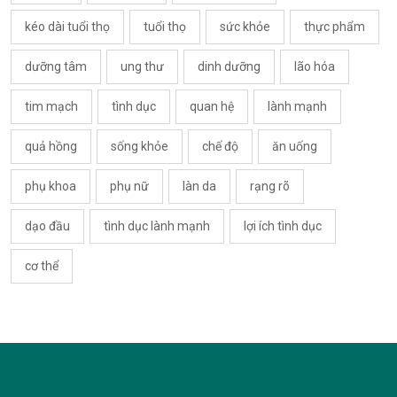
kéo dài tuổi thọ
tuổi thọ
sức khỏe
thực phẩm
dưỡng tâm
ung thư
dinh dưỡng
lão hóa
tim mạch
tình dục
quan hệ
lành mạnh
quả hồng
sống khỏe
chế độ
ăn uống
phụ khoa
phụ nữ
làn da
rạng rõ
dạo đầu
tình dục lành mạnh
lợi ích tình dục
cơ thể