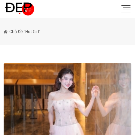
Chủ Đề: 'hot Girl'