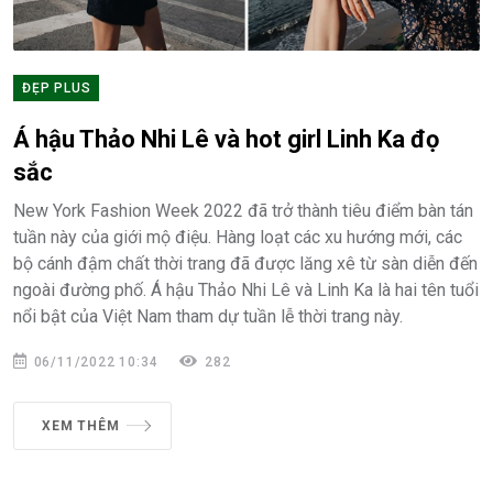
ĐẸP PLUS
Á hậu Thảo Nhi Lê và hot girl Linh Ka đọ
sắc
New York Fashion Week 2022 đã trở thành tiêu điểm bàn tán
tuần này của giới mộ điệu. Hàng loạt các xu hướng mới, các
bộ cánh đậm chất thời trang đã được lăng xê từ sàn diễn đến
ngoài đường phố. Á hậu Thảo Nhi Lê và Linh Ka là hai tên tuổi
nổi bật của Việt Nam tham dự tuần lễ thời trang này.
06/11/2022 10:34
282
XEM THÊM