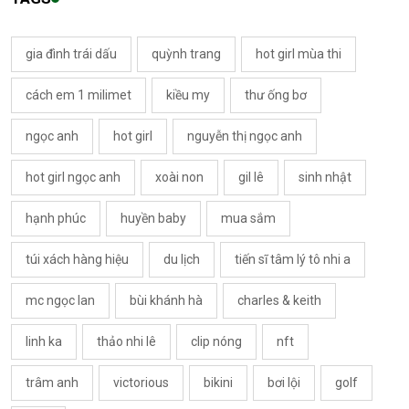
gia đình trái dấu
quỳnh trang
hot girl mùa thi
cách em 1 milimet
kiều my
thư ống bơ
ngọc anh
hot girl
nguyễn thị ngọc anh
hot girl ngọc anh
xoài non
gil lê
sinh nhật
hạnh phúc
huyền baby
mua sắm
túi xách hàng hiệu
du lịch
tiến sĩ tâm lý tô nhi a
mc ngọc lan
bùi khánh hà
charles & keith
linh ka
thảo nhi lê
clip nóng
nft
trâm anh
victorious
bikini
bơi lội
golf