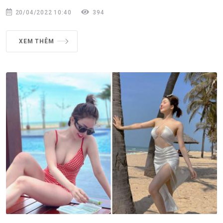
20/04/2022 10:40
394
XEM THÊM