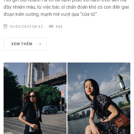
đầy nhiệm màu, từ việc bác sĩ chẩn đoán khó có con đến giai
đoạn kiên cường, mạnh mẽ vượt qua “cửa tử”.
16/03/2023 08:42
444
XEM THÊM