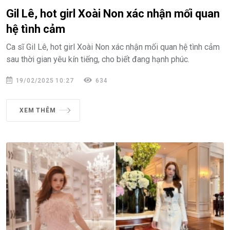
Gil Lê, hot girl Xoài Non xác nhận mối quan
hệ tình cảm
Ca sĩ Gil Lê, hot girl Xoài Non xác nhận mối quan hệ tình cảm
sau thời gian yêu kín tiếng, cho biết đang hạnh phúc.
19/02/2025 10:27
634
XEM THÊM