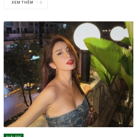
XEM THÊM