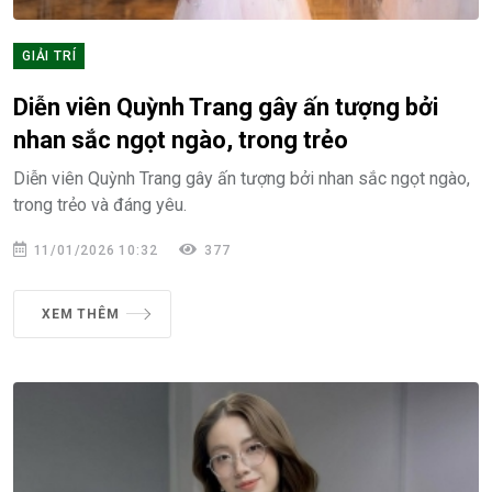
GIẢI TRÍ
Diễn viên Quỳnh Trang gây ấn tượng bởi
nhan sắc ngọt ngào, trong trẻo
Diễn viên Quỳnh Trang gây ấn tượng bởi nhan sắc ngọt ngào,
trong trẻo và đáng yêu.
11/01/2026 10:32
377
XEM THÊM